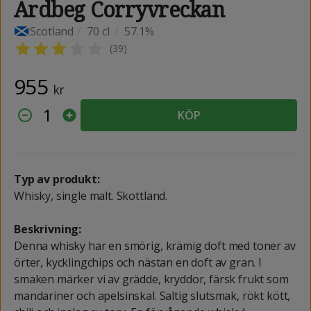
Ardbeg Corryvreckan
Scotland
/
70 cl
/
57.1%
(
39
)
955
kr
1
KÖP
Typ av produkt:
Whisky, single malt. Skottland.
Beskrivning:
Denna whisky har en smörig, krämig doft med toner av
örter, kycklingchips och nästan en doft av gran. I
smaken märker vi av grädde, kryddor, färsk frukt som
mandariner och apelsinskal. Saltig slutsmak, rökt kött,