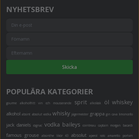
NYHETSBREV
Skicka
POPULÄRA KATEGORIER
sprit
öl
whiskey
gourme
alkoholfritt
vin och mousserande
alkoläsk
whisky
alkohol
grappa
absint
absolut vodka
jägermeister
gin
cava
limoncello
vodka
baileys
jack daniels
cognac
cointreau
captain morgan
bacardi
famous grouse
absolut
absinthe
likör 43
aperol
raki
amaretto
portvin