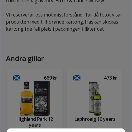
chili och inslag av torv. En förvånande whisky!
Vi reserverar oss mot missförstånd i fall då fotot visar
produkten med tillhörande kartong. Flaskan skickas i
kartong i de fall plats i packningen tillåter det.
Andra gillar
669
473
kr
kr
Highland Park 12
Laphroaig 10 years
years
70 cl
40%
70 cl
40%