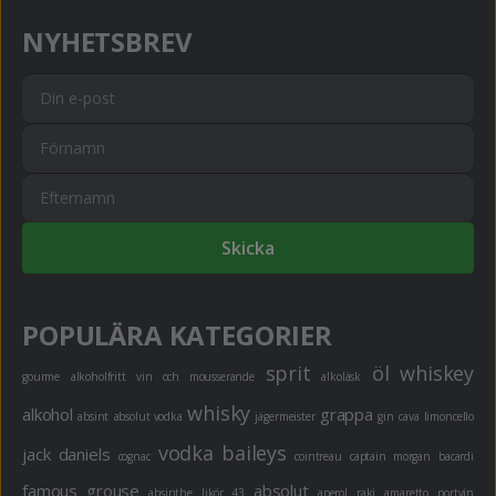
NYHETSBREV
Skicka
POPULÄRA KATEGORIER
sprit
öl
whiskey
gourme
alkoholfritt
vin och mousserande
alkoläsk
whisky
alkohol
grappa
absint
absolut vodka
jägermeister
gin
cava
limoncello
vodka
baileys
jack daniels
cognac
cointreau
captain morgan
bacardi
famous grouse
absolut
absinthe
likör 43
aperol
raki
amaretto
portvin