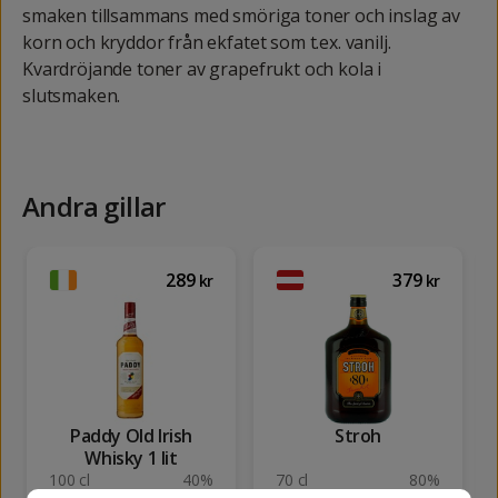
smaken tillsammans med smöriga toner och inslag av
korn och kryddor från ekfatet som t.ex. vanilj.
Kvardröjande toner av grapefrukt och kola i
slutsmaken.
Andra gillar
289
379
kr
kr
Paddy Old Irish
Stroh
Whisky 1 lit
100 cl
40%
70 cl
80%