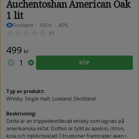
Auchentoshan American Oak
1 lit
Scotland
/
100 cl
/
40%
(
0
)
499
kr
1
KÖP
Typ av produkt:
Whisky. Single malt. Lowland, Skottland.
Beskrivning:
Detta är en trippeldestillerad whisky som lagrats på
amerikanska ekfat. Doften är fylld av apelsin, citron,
kola och mjölkchoklad. Citrustoner framträder även i