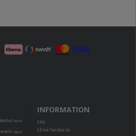
INFORMATION
alkohol
absint
FAQ
Så här handlar du
daniels
cognac