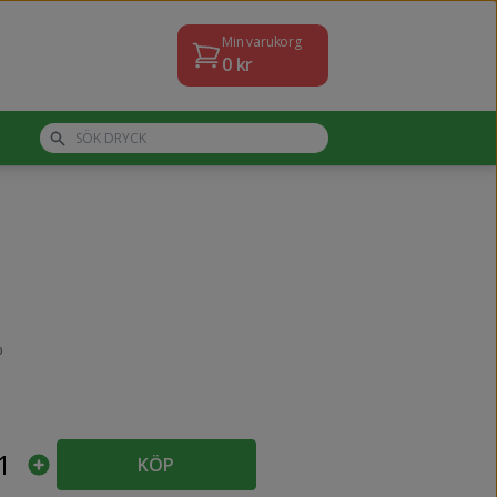
Min varukorg
0
kr
%
1
KÖP