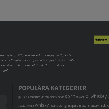
er enkelt, billigt och framför allt lagligt enligt EU-
sterna i Spanien med ett produktsortiment på över 8.000
df med hela vårt sortiment. Kontakta oss sedan på
ppgift.
POPULÄRA KATEGORIER
sprit
öl
whiskey
gourme
alkoholfritt
vin och mousserande
alkoläsk
whisky
grappa
jack 
absolut vodka
jägermeister
gin
cava
limoncello