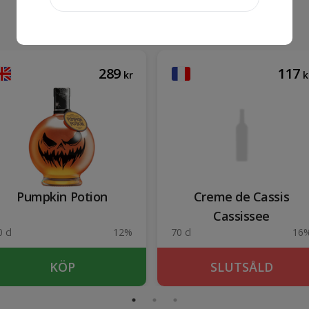
289
117
kr
k
Pumpkin Potion
Creme de Cassis
Cassissee
 cl
12%
70 cl
16
KÖP
SLUTSÅLD