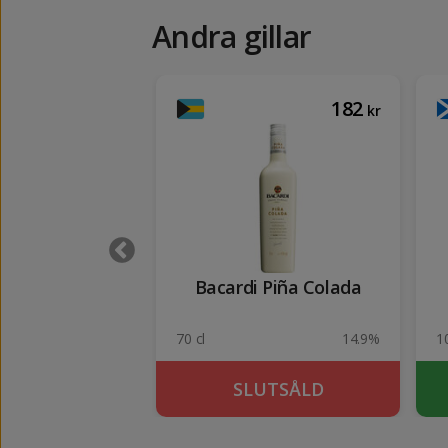
Andra gillar
87
182
kr
kr
tto Venice
Bacardi Piña Colada
18%
70 cl
14.9%
1
KÖP
SLUTSÅLD