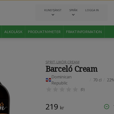
KUNDTJÄNST
SPRÅK
LOGGA IN
ALKOLÄSK
PRODUKTNYHETER
FRAKTINFORMATION
SPRIT
,
LIKÖR
,
CREAM
Barceló Cream
Dominican
/
70 cl
/
22
Republic
(
0
)
219
kr