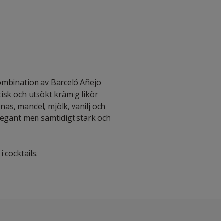
.
ombination av Barceló Añejo
isk och utsökt krämig likör
as, mandel, mjölk, vanilj och
legant men samtidigt stark och
 cocktails.