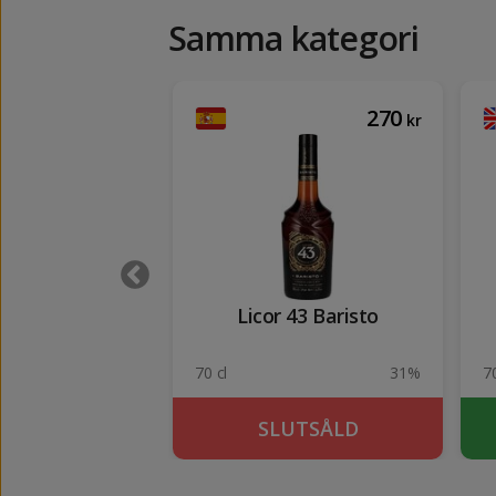
Samma kategori
215
270
kr
kr
Sandia Tequila
Licor 43 Baristo
Cream
17%
70 cl
31%
70
UTSÅLD
SLUTSÅLD