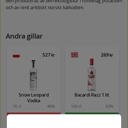
den produceras av den ekologiska Trondelag potatisen
och av rent arktiskt norskt källvatten.
Andra gillar
527
269
kr
kr
Snow Leopard
Bacardi Razz 1 lit
Vodka
70 cl
40%
100 cl
32%
SLUTSÅLD
KÖP