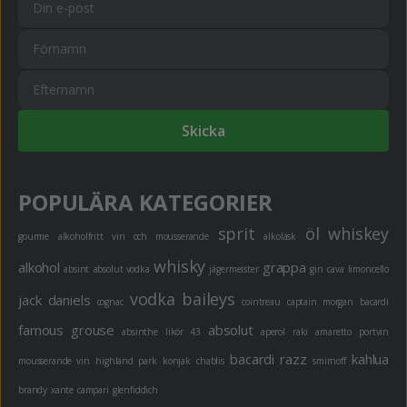
Skicka
POPULÄRA KATEGORIER
sprit
öl
whiskey
gourme
alkoholfritt
vin och mousserande
alkoläsk
whisky
alkohol
grappa
absint
absolut vodka
jägermeister
gin
cava
limoncello
vodka
baileys
jack daniels
cognac
cointreau
captain morgan
bacardi
famous grouse
absolut
absinthe
likör 43
aperol
raki
amaretto
portvin
bacardi razz
kahlua
mousserande vin
highland park
konjak
chablis
smirnoff
brandy
xante
campari
glenfiddich