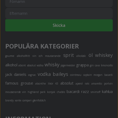
Skicka
POPULÄRA KATEGORIER
sprit
öl
whiskey
gourme
alkoholfritt
vin och mousserande
alkoläsk
whisky
alkohol
grappa
absint
absolut vodka
jägermeister
gin
cava
limoncello
vodka
baileys
jack daniels
cognac
cointreau
captain morgan
bacardi
famous grouse
absolut
absinthe
likör 43
aperol
raki
amaretto
portvin
bacardi razz
kahlua
mousserande vin
highland park
konjak
chablis
smirnoff
brandy
xante
campari
glenfiddich