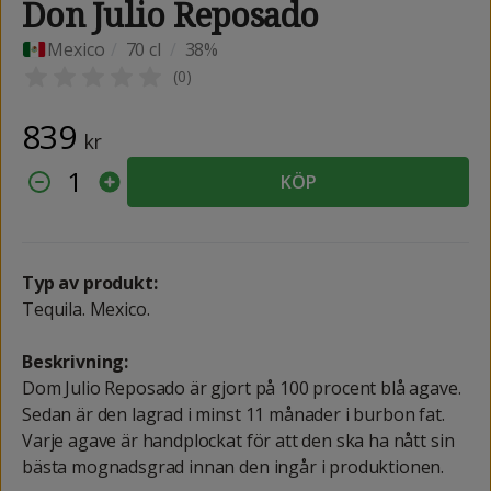
Don Julio Reposado
Mexico
/
70 cl
/
38%
(
0
)
839
kr
1
KÖP
Typ av produkt:
Tequila. Mexico.
Beskrivning:
Dom Julio Reposado är gjort på 100 procent blå agave.
Sedan är den lagrad i minst 11 månader i burbon fat.
Varje agave är handplockat för att den ska ha nått sin
bästa mognadsgrad innan den ingår i produktionen.