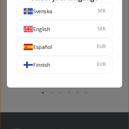
SEK
Svenska
164
821
kr
kr
SEK
English
EUR
Español
Dos Mexicanos
Kah Blanco
Silver
EUR
Finnish
70 cl
38%
70 cl
40%
KÖP
KÖP