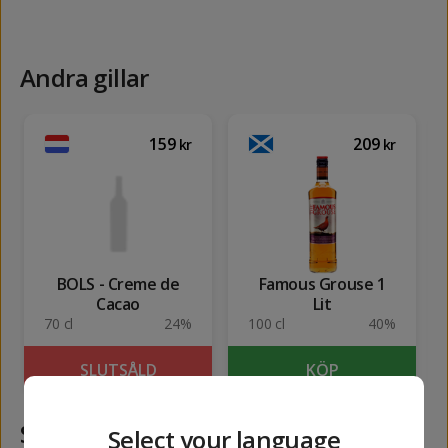
Andra gillar
159
209
kr
kr
BOLS - Creme de
Famous Grouse 1
Cacao
Lit
70 cl
24%
100 cl
40%
SLUTSÅLD
KÖP
Samma kategori
Select your language