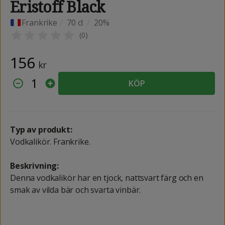
Eristoff Black
Frankrike
/
70 cl
/
20%
(
0
)
156
kr
1
KÖP
Typ av produkt:
Vodkalikör. Frankrike.
Beskrivning:
Denna vodkalikör har en tjock, nattsvart färg och en
smak av vilda bär och svarta vinbär.