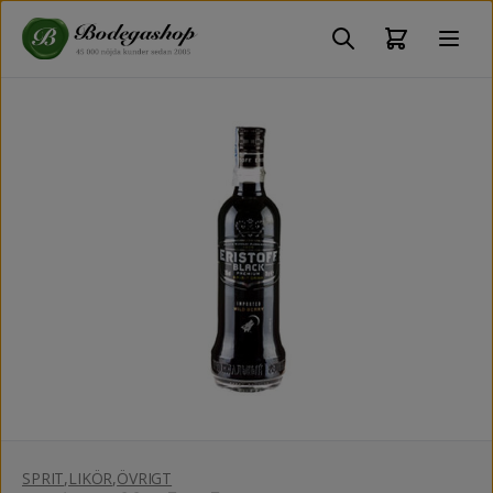
SPRIT
,
LIKÖR
,
ÖVRIGT