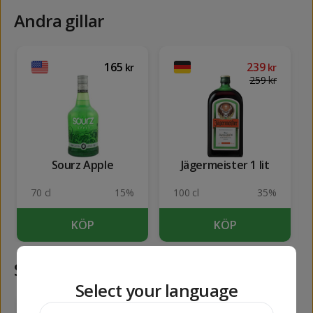
Andra gillar
165
239
kr
kr
259
kr
Sourz Apple
Jägermeister 1 lit
70 cl
15%
100 cl
35%
KÖP
KÖP
Samma kategori
Select your language