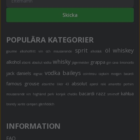
Skicka
POPULÄRA KATEGORIER
sprit
öl
whiskey
gourme
alkoholfritt
vin och mousserande
alkoläsk
whisky
alkohol
grappa
absint
absolut vodka
jägermeister
gin
cava
limoncello
vodka
baileys
jack daniels
cognac
cointreau
captain morgan
bacardi
famous grouse
absolut
absinthe
likör 43
aperol
raki
amaretto
portvin
bacardi razz
kahlua
mousserande vin
highland park
konjak
chablis
smirnoff
brandy
xante
campari
glenfiddich
INFORMATION
FAQ