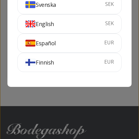
217
131
kr
kr
SEK
Svenska
SEK
English
EUR
Español
Ron Aguere
Bardinet
Caramelo
pippermint
70 cl
24%
70 cl
29%
EUR
Finnish
KÖP
KÖP