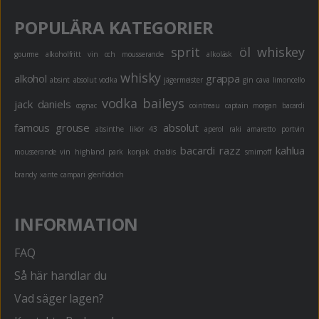
POPULÄRA KATEGORIER
sprit
öl
whiskey
gourme
alkoholfritt
vin och mousserande
alkoläsk
whisky
alkohol
grappa
absint
absolut vodka
jägermeister
gin
cava
limoncello
vodka
baileys
jack daniels
cognac
cointreau
captain morgan
bacardi
famous grouse
absolut
absinthe
likör 43
aperol
raki
amaretto
portvin
bacardi razz
kahlua
mousserande vin
highland park
konjak
chablis
smirnoff
brandy
xante
campari
glenfiddich
INFORMATION
FAQ
Så här handlar du
Vad säger lagen?