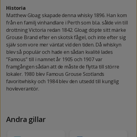
Historia
Matthew Gloag skapade denna whisky 1896. Han kom
från en familj vinhandlare i Perth som bl.a. sålde vin till
drottning Victoria redan 1842. Gloag döpte sitt märke
Grouse Brand efter en skotsk fågel, och inte efter sig
själv som vore mer väntat vid den tiden. Då whiskyn
blev så populär och hade en sådan kvalité lades
”Famous” till i namnet år 1905 och 1907 var
framgången sådan att de måste de flytta till större
lokaler. 1980 blev Famous Grouse Scotlands
favoritwhisky och 1984 blev den utsedd till kunglig
hovleverantör.
Andra gillar