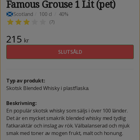
Famous Grouse 1 Lit (pet)
Scotland
/
100 cl
/
40%
(
7
)
215
kr
SLUTSÅLD
Typ av produkt:
Skotsk Blended Whisky i plastflaska.
Beskrivning:
En populär skotsk whisky som säljs i över 100 länder.
Det är en mycket smakrik blended whisky med tydlig
fatkaraktär och inslag av rök. Välbalanserad och mjuk
smak med toner av mogen frukt, malt och honung.