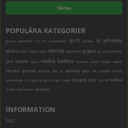
Skicka
POPULÄRA KATEGORIER
sprit
öl
whiskey
gourme
alkoholfritt
vin och mousserande
alkoläsk
whisky
alkohol
grappa
absint
absolut vodka
jägermeister
gin
cava
limoncello
vodka
baileys
jack daniels
cognac
cointreau
captain morgan
bacardi
famous grouse
absolut
absinthe
likör 43
aperol
raki
amaretto
portvin
bacardi razz
kahlua
mousserande vin
highland park
konjak
chablis
smirnoff
brandy
xante
campari
glenfiddich
INFORMATION
FAQ