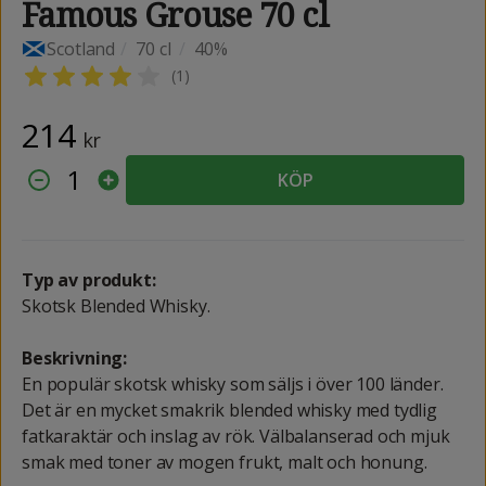
Famous Grouse 70 cl
Scotland
/
70 cl
/
40%
(
1
)
214
kr
1
KÖP
Typ av produkt:
Skotsk Blended Whisky.
Beskrivning:
En populär skotsk whisky som säljs i över 100 länder.
Det är en mycket smakrik blended whisky med tydlig
fatkaraktär och inslag av rök. Välbalanserad och mjuk
smak med toner av mogen frukt, malt och honung.