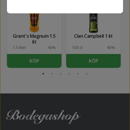
Grant's Magnum 1.5
Clan Campbell 1 lit
lit
1.5 liter
40%
100 cl
40%
KÖP
KÖP