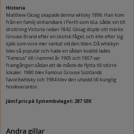
Historia
Matthew Gloag skapade denna whisky 1896. Han kom
från en familj vinhandlare i Perth som bl.a. sålde vin till
drottning Victoria redan 1842. Gloag döpte sitt märke
Grouse Brand efter en skotsk fågel, och inte efter sig
själv som vore mer väntat vid den tiden. Då whiskyn
blev så populär och hade en sådan kvalité lades
”Famous” till i namnet år 1905 och 1907 var
framgången sådan att de måste de flytta till större
lokaler. 1980 blev Famous Grouse Scotlands
favoritwhisky och 1984 blev den utsedd till kunglig
hovleverantör.
Jämf.pris på Systembolaget: 287 SEK
Andra gillar