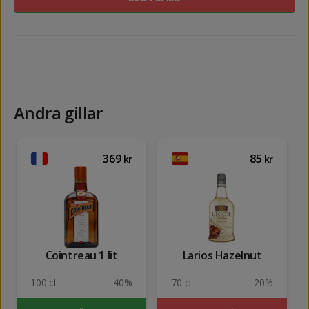
Andra gillar
369
85
kr
kr
Cointreau 1 lit
Larios Hazelnut
100 cl
40%
70 cl
20%