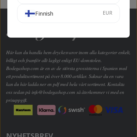
EUR
Finnish
Här kan du handla hem dryckesvaror inom alla kategorier enkelt,
billigt och framför allt lagligt enligt EU-domstolen.
Bodegashop.com är en av de största grossisterna i Spanien med
ett produktsortiment på över 8.000 artiklar. Saknar du en vara
kan du här ladda ner en pdf med hela vårt sortiment. Kontakta
oss sedan på
info@bodegashop.com
så återkommer vi med en
prisuppgift.
NYHETSBREV