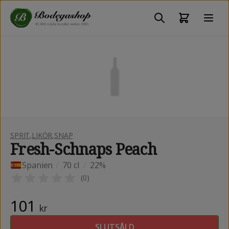
SPRIT
,
LIKÖR
,
SNAP
Fresh-Schnaps Peach
Spanien
/
70 cl
/
22%
(
0
)
101
kr
SLUTSÅLD