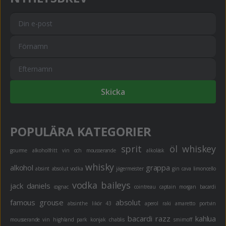
Skicka
POPULÄRA KATEGORIER
sprit
öl
whiskey
gourme
alkoholfritt
vin och mousserande
alkoläsk
whisky
alkohol
grappa
absint
absolut vodka
jägermeister
gin
cava
limoncello
vodka
baileys
jack daniels
cognac
cointreau
captain morgan
bacardi
famous grouse
absolut
absinthe
likör 43
aperol
raki
amaretto
portvin
bacardi razz
kahlua
mousserande vin
highland park
konjak
chablis
smirnoff