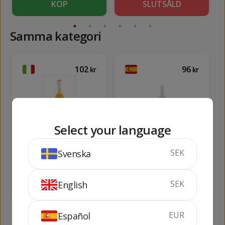
KÖP
SLUTSÅLD
Samma kategori
102
96
kr
kr
Select your language
Meloncello del Sole
Caiman Love Peach
(mini, 50 cl)
SEK
Svenska
50 cl
30%
70 cl
20%
SLUTSÅLD
KÖP
SEK
English
EUR
Español