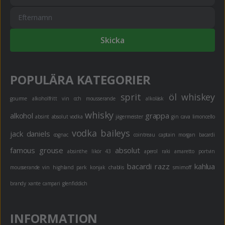
Skicka
POPULÄRA KATEGORIER
sprit
öl
whiskey
gourme
alkoholfritt
vin och mousserande
alkoläsk
whisky
alkohol
grappa
absint
absolut vodka
jägermeister
gin
cava
limoncello
vodka
baileys
jack daniels
cognac
cointreau
captain morgan
bacardi
famous grouse
absolut
absinthe
likör 43
aperol
raki
amaretto
portvin
bacardi razz
kahlua
mousserande vin
highland park
konjak
chablis
smirnoff
brandy
xante
campari
glenfiddich
INFORMATION