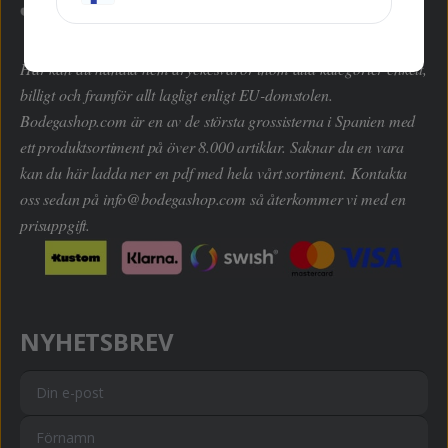
Här kan du handla hem dryckesvaror inom alla kategorier enkelt,
billigt och framför allt lagligt enligt EU-domstolen.
Bodegashop.com är en av de största grossisterna i Spanien med
ett produktsortiment på över 8.000 artiklar. Saknar du en vara
kan du här ladda ner en pdf med hela vårt sortiment. Kontakta
oss sedan på
info@bodegashop.com
så återkommer vi med en
prisuppgift.
NYHETSBREV