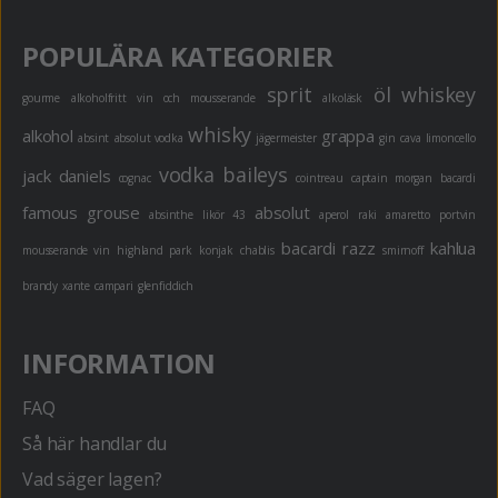
POPULÄRA KATEGORIER
sprit
öl
whiskey
gourme
alkoholfritt
vin och mousserande
alkoläsk
whisky
alkohol
grappa
absint
absolut vodka
jägermeister
gin
cava
limoncello
vodka
baileys
jack daniels
cognac
cointreau
captain morgan
bacardi
famous grouse
absolut
absinthe
likör 43
aperol
raki
amaretto
portvin
bacardi razz
kahlua
mousserande vin
highland park
konjak
chablis
smirnoff
brandy
xante
campari
glenfiddich
INFORMATION
FAQ
Så här handlar du
Vad säger lagen?