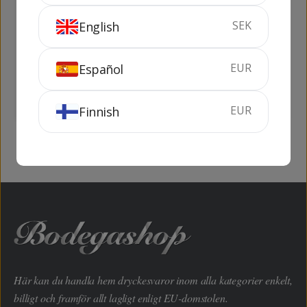
SEK
English
Grappa Villa Adriana
Marzadro Le
Moscato
Diciotto Lune Botte
Porto
EUR
Español
50 cl
40%
70 cl
42%
SLUTSÅLD
SLUTSÅLD
EUR
Finnish
Här kan du handla hem dryckesvaror inom alla kategorier enkelt,
billigt och framför allt lagligt enligt EU-domstolen.