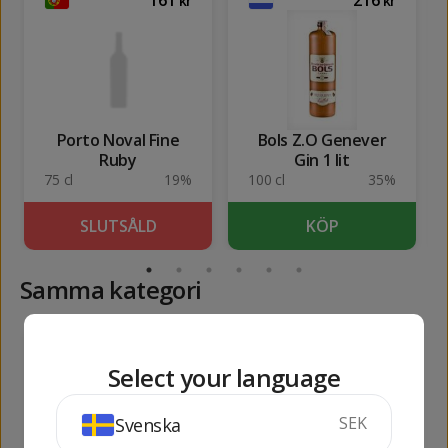
kr
kr
Porto Noval Fine
Bols Z.O Genever
Ruby
Gin 1 lit
75 cl
19%
100 cl
35%
SLUTSÅLD
KÖP
Samma kategori
138
656
kr
kr
Select your language
SEK
Svenska