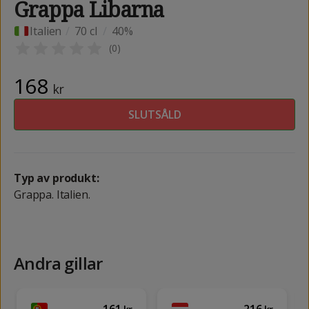
Grappa Libarna
Italien
/
70 cl
/
40%
(
0
)
168
kr
SLUTSÅLD
Typ av produkt:
Grappa. Italien.
Andra gillar
161
216