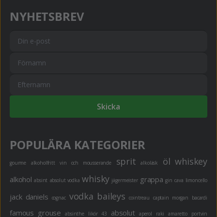
NYHETSBREV
Skicka
POPULÄRA KATEGORIER
sprit
öl
whiskey
gourme
alkoholfritt
vin och mousserande
alkoläsk
whisky
alkohol
grappa
absint
absolut vodka
jägermeister
gin
cava
limoncello
vodka
baileys
jack daniels
cognac
cointreau
captain morgan
bacardi
famous grouse
absolut
absinthe
likör 43
aperol
raki
amaretto
portvin