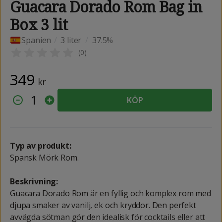
Guacara Dorado Rom Bag in
Box 3 lit
Spanien
/
3 liter
/
37.5%
(
0
)
349
kr
1
KÖP
Typ av produkt:
Spansk Mörk Rom.
Beskrivning:
Guacara Dorado Rom är en fyllig och komplex rom med
djupa smaker av vanilj, ek och kryddor. Den perfekt
avvägda sötman gör den idealisk för cocktails eller att