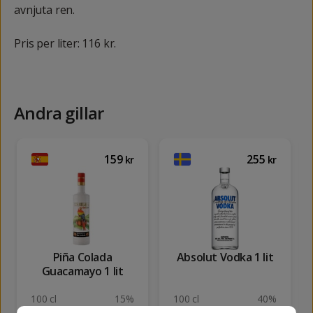
avnjuta ren.
Pris per liter: 116 kr.
Andra gillar
159
255
kr
kr
Piña Colada
Absolut Vodka 1 lit
Guacamayo 1 lit
100 cl
15%
100 cl
40%