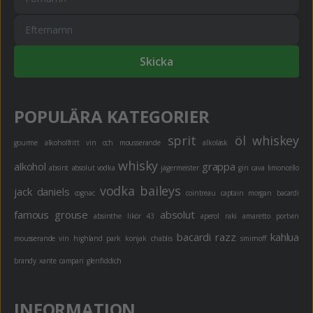
Skicka
POPULÄRA KATEGORIER
sprit
öl
whiskey
gourme
alkoholfritt
vin och mousserande
alkoläsk
whisky
alkohol
grappa
absint
absolut vodka
jägermeister
gin
cava
limoncello
vodka
baileys
jack daniels
cognac
cointreau
captain morgan
bacardi
famous grouse
absolut
absinthe
likör 43
aperol
raki
amaretto
portvin
bacardi razz
kahlua
mousserande vin
highland park
konjak
chablis
smirnoff
brandy
xante
campari
glenfiddich
INFORMATION