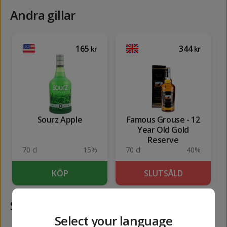
Andra gillar
165
344
kr
kr
Sourz Apple
Famous Grouse - 12
Year Old Gold
Reserve
70 cl
15%
70 cl
40%
KÖP
SLUTSÅLD
Samma kategori
Select your language