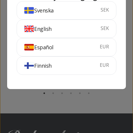
186
490
kr
kr
SEK
Svenska
SEK
English
EUR
Español
Dos Mexicanos Gold
Cuervo Tradicional
Tequila
EUR
Finnish
70 cl
38%
50 cl
38%
KÖP
SLUTSÅLD