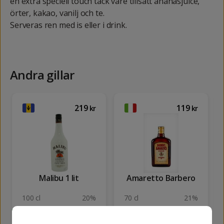
en extra speciell touch tack vare tillsatt ananasjuice,
örter, kakao, vanilj och te.
Serveras ren med is eller i drink.
Andra gillar
219
119
kr
kr
Malibu 1 lit
Amaretto Barbero
100 cl
20%
70 cl
21%
KÖP
KÖP