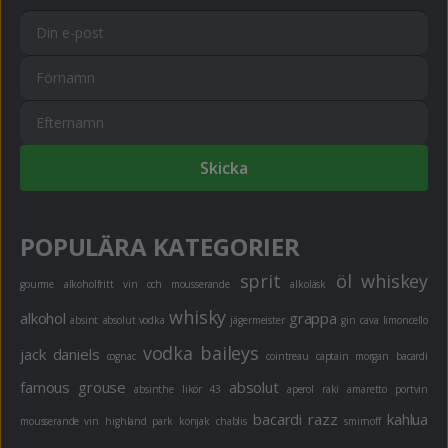
Skicka
POPULÄRA KATEGORIER
sprit
öl
whiskey
gourme
alkoholfritt
vin och mousserande
alkoläsk
whisky
alkohol
grappa
absint
absolut vodka
jägermeister
gin
cava
limoncello
vodka
baileys
jack daniels
cognac
cointreau
captain morgan
bacardi
famous grouse
absolut
absinthe
likör 43
aperol
raki
amaretto
portvin
bacardi razz
kahlua
mousserande vin
highland park
konjak
chablis
smirnoff