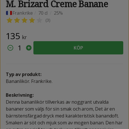
M. Brizard Creme Banane
Frankrike
/
70 cl
/
25%
(
3
)
135
kr
1
KÖP
Typ av produkt:
Bananlikör. Frankrike.
Beskrivning:
Denna bananlikör tillverkas av noggrant utvalda
bananer som väljs för sin smak och arom, Det är en
bärnstensfärgad dryck med karakteristisk banandoft.
Smaken är söt och mjuk som av mogen banan. Den har