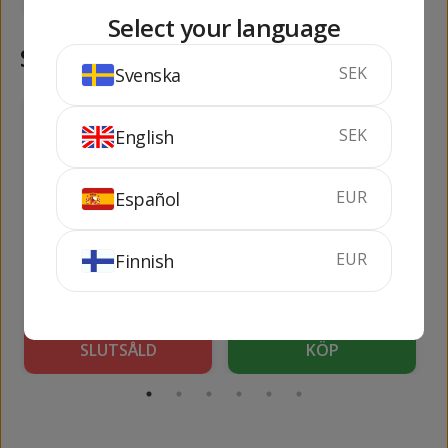
Select your language
Samma kategori
SEK
Svenska
126
137
kr
kr
SEK
English
EUR
Español
EUR
Finnish
Licor Mandarina
M. Brizard
Ban
Watermelon 1 lit
70 cl
20%
100 cl
17%
SLUTSÅLD
KÖP