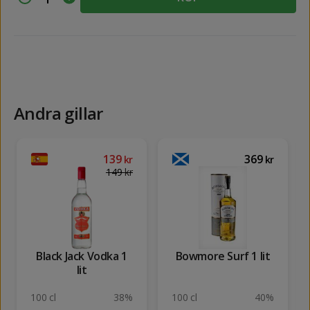
Andra gillar
139
369
kr
kr
149
kr
Black Jack Vodka 1
Bowmore Surf 1 lit
lit
100 cl
38%
100 cl
40%