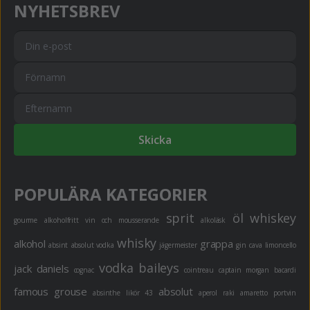
NYHETSBREV
Skicka
POPULÄRA KATEGORIER
sprit
öl
whiskey
gourme
alkoholfritt
vin och mousserande
alkoläsk
whisky
alkohol
grappa
absint
absolut vodka
jägermeister
gin
cava
limoncello
vodka
baileys
jack daniels
cognac
cointreau
captain morgan
bacardi
famous grouse
absolut
absinthe
likör 43
aperol
raki
amaretto
portvin