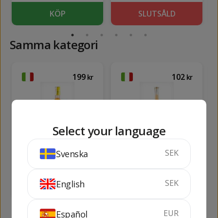
KÖP
SLUTSÅLD
Samma kategori
199
102
kr
kr
Select your language
Meloncello del Sole
Meloncello del Sole
SEK
Svenska
1 lit
(mini, 50 cl)
100 cl
30%
50 cl
30%
SEK
English
KÖP
SLUTSÅLD
EUR
Español