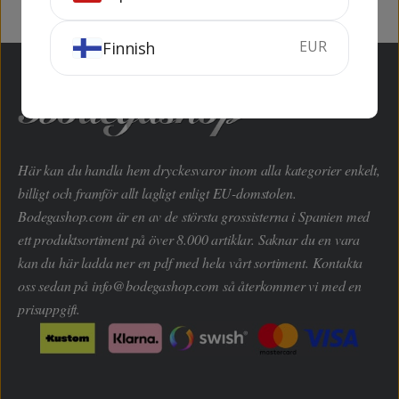
EUR
Finnish
Här kan du handla hem dryckesvaror inom alla kategorier enkelt,
billigt och framför allt lagligt enligt EU-domstolen.
Bodegashop.com är en av de största grossisterna i Spanien med
ett produktsortiment på över 8.000 artiklar. Saknar du en vara
kan du här ladda ner en pdf med hela vårt sortiment. Kontakta
oss sedan på
info@bodegashop.com
så återkommer vi med en
prisuppgift.