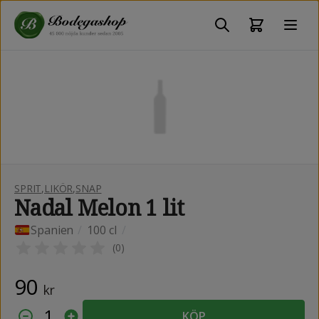
SPRIT
,
LIKÖR
,
SNAP
Nadal Melon 1 lit
Spanien
/
100 cl
/
(
0
)
90
kr
1
KÖP