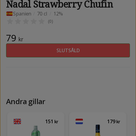
Nadal Strawberry Chufin
Spanien
/
70 cl
/
12%
(
0
)
79
kr
SLUTSÅLD
Andra gillar
151
179
kr
kr