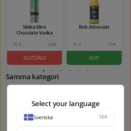
Sildka Mint
Bols Advocaat
Chocolate Vodka
70 cl
25%
70 cl
15%
SLUTSÅLD
KÖP
Samma kategori
112
111
kr
kr
Select your language
SEK
Svenska