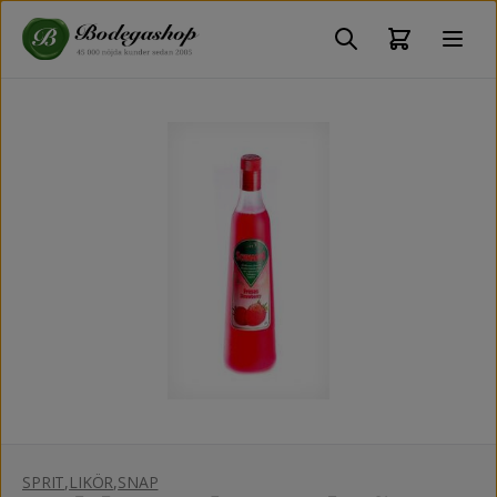
SPRIT
,
LIKÖR
,
SNAP