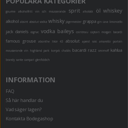
POPULÄRA KATEGORIER
sprit
öl
whiskey
gourme
alkoholfritt
vin och mousserande
alkoläsk
whisky
alkohol
grappa
absint
absolut vodka
jägermeister
gin
cava
limoncello
vodka
baileys
jack daniels
cognac
cointreau
captain morgan
bacardi
famous grouse
absolut
absinthe
likör 43
aperol
raki
amaretto
portvin
bacardi razz
kahlua
mousserande vin
highland park
konjak
chablis
smirnoff
brandy
xante
campari
glenfiddich
INFORMATION
FAQ
Så här handlar du
Vad säger lagen?
Kontakta Bodegashop