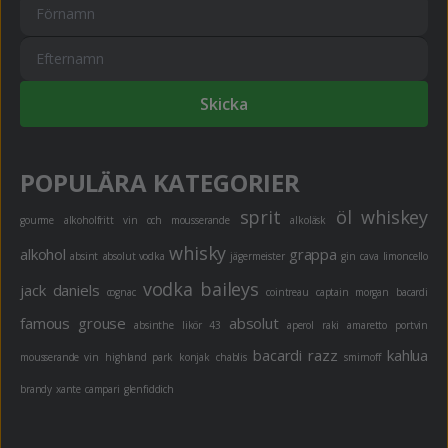
Skicka
POPULÄRA KATEGORIER
sprit
öl
whiskey
gourme
alkoholfritt
vin och mousserande
alkoläsk
whisky
alkohol
grappa
absint
absolut vodka
jägermeister
gin
cava
limoncello
vodka
baileys
jack daniels
cognac
cointreau
captain morgan
bacardi
famous grouse
absolut
absinthe
likör 43
aperol
raki
amaretto
portvin
bacardi razz
kahlua
mousserande vin
highland park
konjak
chablis
smirnoff
brandy
xante
campari
glenfiddich