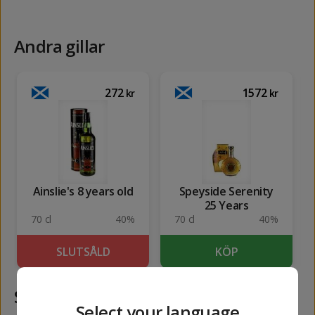
Andra gillar
272
1572
kr
kr
Ainslie's 8 years old
Speyside Serenity
25 Years
70 cl
40%
70 cl
40%
SLUTSÅLD
KÖP
Samma kategori
Select your language