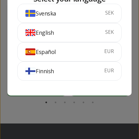
799
849
SEK
Svenska
kr
kr
SEK
English
EUR
Español
Redbreast 12 Year
Elvis Tiger Man
Old
EUR
Finnish
70 cl
40%
70 cl
45%
KÖP
KÖP