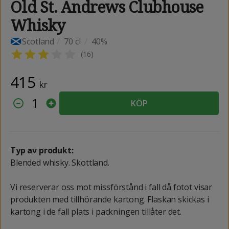
Old St. Andrews Clubhouse
Whisky
Scotland
/
70 cl
/
40%
(
16
)
415
kr
1
KÖP
Typ av produkt:
Blended whisky. Skottland.
Vi reserverar oss mot missförstånd i fall då fotot visar
produkten med tillhörande kartong. Flaskan skickas i
kartong i de fall plats i packningen tillåter det.