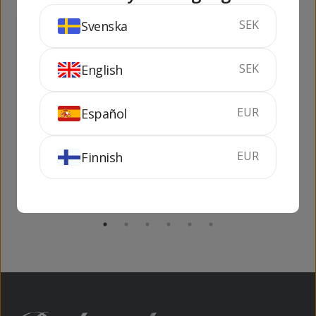
SEK
Svenska
269
199
kr
kr
SEK
English
EUR
Español
Bailey's Birthday
Beirao
Cake
EUR
Finnish
70 cl
17%
70 cl
22%
SLUTSÅLD
KÖP