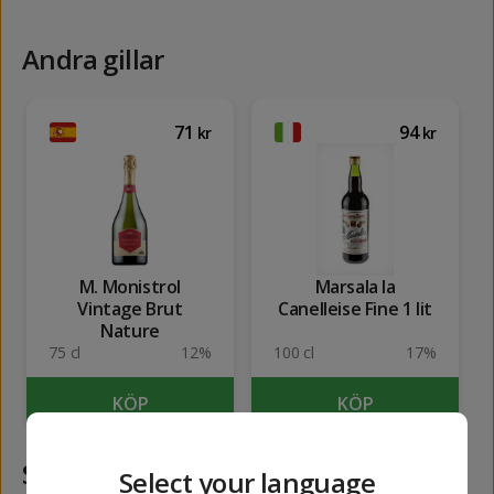
Andra gillar
71
94
kr
kr
M. Monistrol
Marsala la
Vintage Brut
Canelleise Fine 1 lit
Nature
75 cl
12%
100 cl
17%
KÖP
KÖP
Samma kategori
Select your language