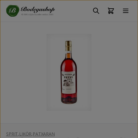
SPRIT
,
LIKÖR
,
PATXARAN