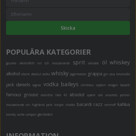
Skicka
POPULÄRA KATEGORIER
sprit
öl
whiskey
gourme
alkoholfritt
vin och mousserande
alkoläsk
whisky
alkohol
grappa
absint
absolut vodka
jägermeister
gin
cava
limoncello
vodka
baileys
jack daniels
cognac
cointreau
captain morgan
bacardi
famous grouse
absolut
absinthe
likör 43
aperol
raki
amaretto
portvin
bacardi razz
kahlua
mousserande vin
highland park
konjak
chablis
smirnoff
brandy
xante
campari
glenfiddich
INFORMATION