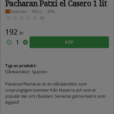
Pacharan Patxi el Casero 1 lit
Spanien
/
100 cl
/
25%
(
0
)
192
kr
1
KÖP
Typ av produkt:
Slånbärslikör. Spanien.
Patxaran/Pacharan är en slånbärslikör som
ursprungligen kommer från Navarra och som är
populär där och i Baskien. Serveras gärna med is som
digestif.