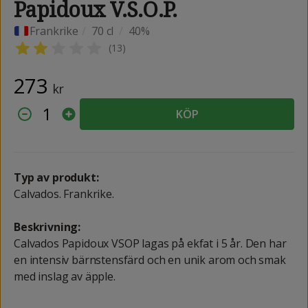
Papidoux V.S.O.P.
Frankrike
/
70 cl
/
40%
(
13
)
273
kr
1
KÖP
Typ av produkt:
Calvados. Frankrike.
Beskrivning:
Calvados Papidoux VSOP lagas på ekfat i 5 år. Den har
en intensiv bärnstensfärd och en unik arom och smak
med inslag av äpple.