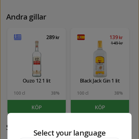
Andra gillar
289
139
kr
kr
149
kr
Ouzo 12 1 lit
Black Jack Gin 1 lit
100 cl
38%
100 cl
38%
KÖP
KÖP
Samma kategori
Select your language