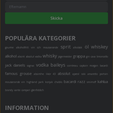
Skicka
POPULÄRA KATEGORIER
sprit
öl
whiskey
gourme
alkoholfritt
vin och mousserande
alkoläsk
whisky
alkohol
grappa
absint
absolut vodka
jägermeister
gin
cava
limoncello
vodka
baileys
jack daniels
cognac
cointreau
captain morgan
bacardi
famous grouse
absolut
absinthe
likör 43
aperol
raki
amaretto
portvin
bacardi razz
kahlua
mousserande vin
highland park
konjak
chablis
smirnoff
brandy
xante
campari
glenfiddich
INFORMATION