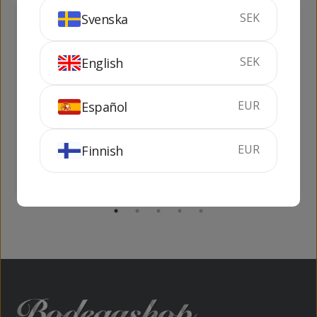
SEK
Svenska
347
709
kr
kr
SEK
English
EUR
Español
Papidoux X.O.
Pere Magloire X.O.
70 cl
40%
50 cl
40%
EUR
Finnish
KÖP
KÖP