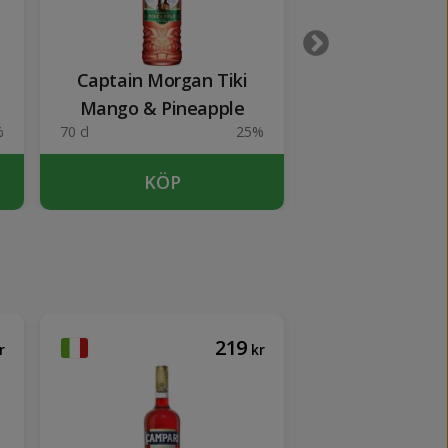
Captain Morgan Tiki
Cinzano Bianc
Mango & Pineapple
%
70 cl
25%
100 cl
KÖP
KÖP
219
r
kr