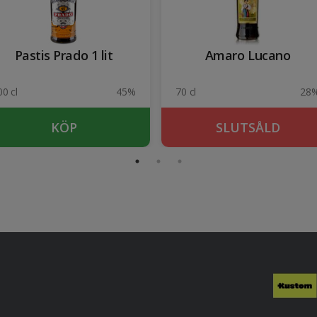
Pastis Prado 1 lit
Amaro Lucano
00 cl
45%
70 cl
28
KÖP
SLUTSÅLD