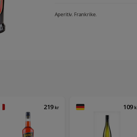
Aperitiv. Frankrike.
219
109
kr
k