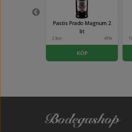
 Magnum 1.5 lit
Pastis Prado Magnum 2
lit
45%
2 liter
45%
1
KÖP
KÖP