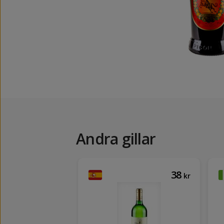
Andra gillar
269
38
kr
kr