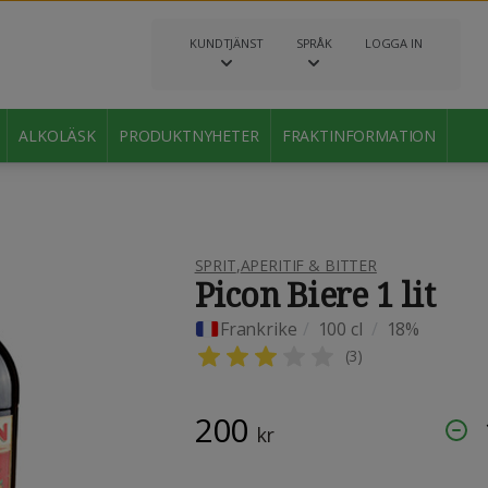
KUNDTJÄNST
SPRÅK
LOGGA IN
ALKOLÄSK
PRODUKTNYHETER
FRAKTINFORMATION
SPRIT
,
APERITIF & BITTER
Picon Biere 1 lit
Frankrike
/
100 cl
/
18%
(
3
)
200
kr