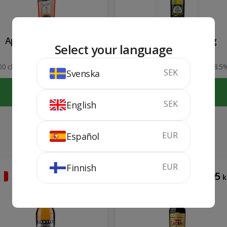
Aperol Barbero 1 lit
Moselland Riesling
Select your language
2024
00 cl
11%
75 cl
8.5
SEK
Svenska
KÖP
KÖP
SEK
English
EUR
Español
EUR
Finnish
182
295
kr
k