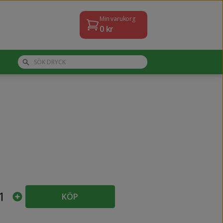
Min varukorg
0
kr
1
KÖP