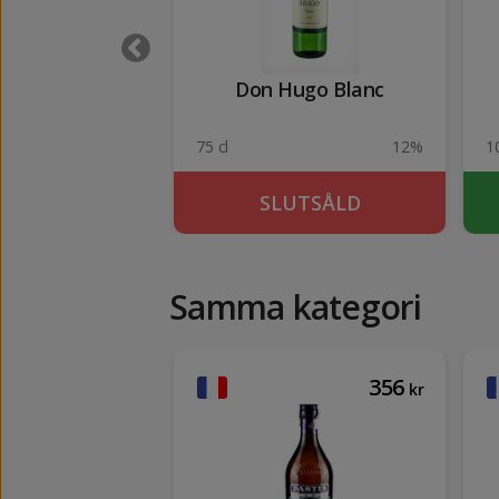
 Limon 1 lit
Don Hugo Blanc
32%
75 cl
12%
1
KÖP
SLUTSÅLD
Samma kategori
300
356
kr
kr