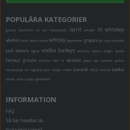
POPULÄRA KATEGORIER
sprit
öl
whiskey
gourme
alkoholfritt
vin och mousserande
alkoläsk
whisky
alkohol
grappa
absint
absolut vodka
jägermeister
gin
cava
limoncello
vodka
baileys
jack daniels
cognac
cointreau
captain morgan
bacardi
famous grouse
absolut
absinthe
likör 43
aperol
raki
amaretto
portvin
bacardi razz
kahlua
mousserande vin
highland park
konjak
chablis
smirnoff
brandy
xante
campari
glenfiddich
INFORMATION
FAQ
Så här handlar du
Vad säger lagen?