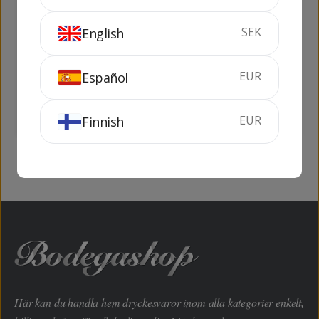
SEK
English
Martell Cordon Bleu
Jean Fillioux La
Pouyade
EUR
Español
70 cl
40%
70 cl
42%
EUR
Finnish
KÖP
KÖP
Här kan du handla hem dryckesvaror inom alla kategorier enkelt,