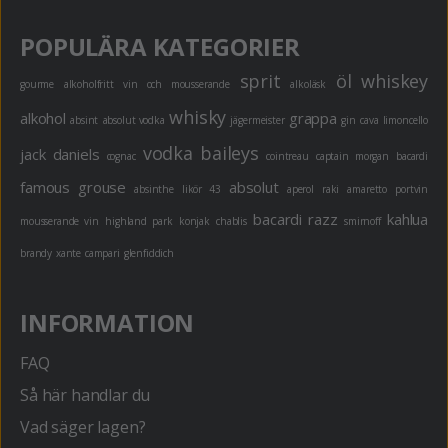
POPULÄRA KATEGORIER
sprit
öl
whiskey
gourme
alkoholfritt
vin och mousserande
alkoläsk
whisky
alkohol
grappa
absint
absolut vodka
jägermeister
gin
cava
limoncello
vodka
baileys
jack daniels
cognac
cointreau
captain morgan
bacardi
famous grouse
absolut
absinthe
likör 43
aperol
raki
amaretto
portvin
bacardi razz
kahlua
mousserande vin
highland park
konjak
chablis
smirnoff
brandy
xante
campari
glenfiddich
INFORMATION
FAQ
Så här handlar du
Vad säger lagen?