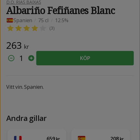
D.O. RÍAS BAIXAS
Albariño Fefiñanes Blanc
Spanien
/
75 cl
/
12.5%
(
3
)
263
kr
1
KÖP
Vitt vin. Spanien.
Andra gillar
659
208
kr
kr