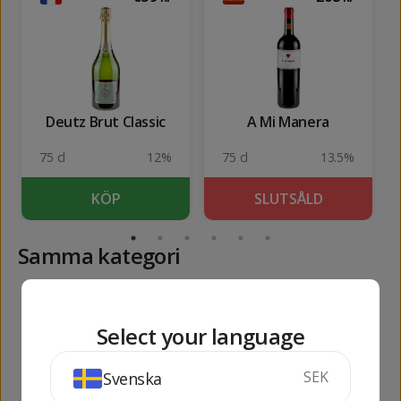
Deutz Brut Classic
A Mi Manera
75 cl
12%
75 cl
13.5%
KÖP
SLUTSÅLD
Samma kategori
227
134
kr
kr
Select your language
SEK
Svenska