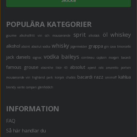
Skicka
POPULÄRA KATEGORIER
sprit
öl
whiskey
gourme
alkoholfritt
vin och mousserande
alkoläsk
whisky
alkohol
grappa
absint
absolut vodka
jägermeister
gin
cava
limoncello
vodka
baileys
jack daniels
cognac
cointreau
captain morgan
bacardi
famous grouse
absolut
absinthe
likör 43
aperol
raki
amaretto
portvin
bacardi razz
kahlua
mousserande vin
highland park
konjak
chablis
smirnoff
brandy
xante
campari
glenfiddich
INFORMATION
FAQ
Så här handlar du