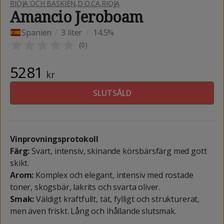
RIOJA OCH BASKIEN
,
D.O.CA.RIOJA
Amancio Jeroboam
Spanien
/
3 liter
/
14.5%
(
0
)
5281
kr
SLUTSÅLD
Vinprovningsprotokoll
Färg:
Svart, intensiv, skinande körsbärsfärg med gott
skikt.
Arom:
Komplex och elegant, intensiv med rostade
toner, skogsbär, lakrits och svarta oliver.
Smak:
Väldigt kraftfullt, tät, fylligt och strukturerat,
men även friskt. Lång och ihållande slutsmak.