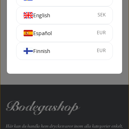
SEK
English
Lagunilla Reserva
Campillo Crianza
EUR
Español
(mini, 50 cl)
75 cl
13.5%
50 cl
13.5%
EUR
Finnish
KÖP
KÖP
Här kan du handla hem dryckesvaror inom alla kategorier enkelt,