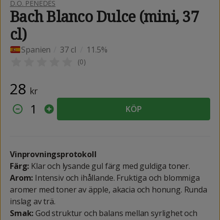
D.O. PENEDÈS
Bach Blanco Dulce (mini, 37
cl)
Spanien
/
37 cl
/
11.5%
(
0
)
28
kr
1
KÖP
Vinprovningsprotokoll
Färg:
Klar och lysande gul färg med guldiga toner.
Arom:
Intensiv och ihållande. Fruktiga och blommiga
aromer med toner av äpple, akacia och honung. Runda
inslag av trä.
Smak:
God struktur och balans mellan syrlighet och