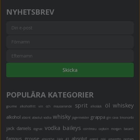
NYHETSBREV
Skicka
POPULÄRA KATEGORIER
sprit
öl
whiskey
gourme
alkoholfritt
vin och mousserande
alkoläsk
whisky
alkohol
grappa
absint
absolut vodka
jägermeister
gin
cava
limoncello
vodka
baileys
jack daniels
cognac
cointreau
captain morgan
bacardi
famous grouse
absolut
absinthe
likör 43
aperol
raki
amaretto
portvin