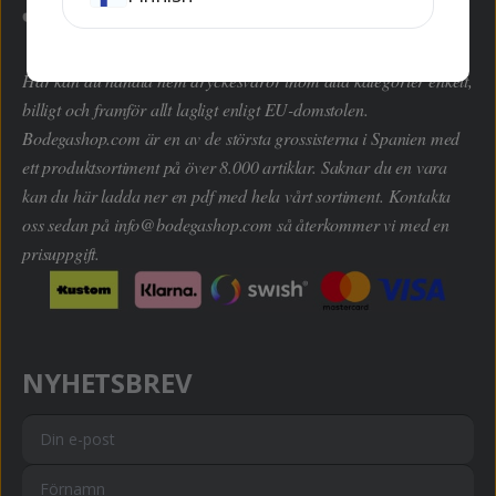
Här kan du handla hem dryckesvaror inom alla kategorier enkelt,
billigt och framför allt lagligt enligt EU-domstolen.
Bodegashop.com är en av de största grossisterna i Spanien med
ett produktsortiment på över 8.000 artiklar. Saknar du en vara
kan du här ladda ner en pdf med hela vårt sortiment. Kontakta
oss sedan på
info@bodegashop.com
så återkommer vi med en
prisuppgift.
NYHETSBREV