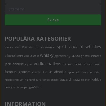
Skicka
POPULÄRA KATEGORIER
sprit
öl
whiskey
gourme
alkoholfritt
vin och mousserande
alkoläsk
whisky
alkohol
grappa
absint
absolut vodka
jägermeister
gin
cava
limoncello
vodka
baileys
jack daniels
cognac
cointreau
captain morgan
bacardi
famous grouse
absolut
absinthe
likör 43
aperol
raki
amaretto
portvin
bacardi razz
kahlua
mousserande vin
highland park
konjak
chablis
smirnoff
brandy
xante
campari
glenfiddich
INFORMATION