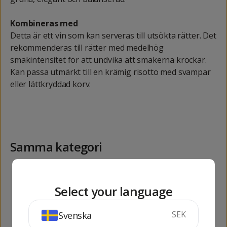
Kombineras med
Detta är ett vin som kan serveras till utsökta rätter. Det
rekommenderas till rätter med medelhög
smakintensitet för att undvika att smakerna krockar.
Kan passa utmärkt till en krämig risotto med svampar
eller lättkryddad korv.
Samma kategori
652
1029
kr
kr
Select your language
SEK
Svenska