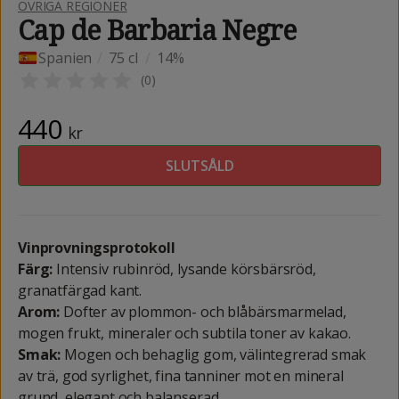
ÖVRIGA REGIONER
Cap de Barbaria Negre
Spanien
/
75 cl
/
14%
(
0
)
440
kr
SLUTSÅLD
Vinprovningsprotokoll
Färg:
Intensiv rubinröd, lysande körsbärsröd,
granatfärgad kant.
Arom:
Dofter av plommon- och blåbärsmarmelad,
mogen frukt, mineraler och subtila toner av kakao.
Smak:
Mogen och behaglig gom, välintegrerad smak
av trä, god syrlighet, fina tanniner mot en mineral
grund, elegant och balanserad.