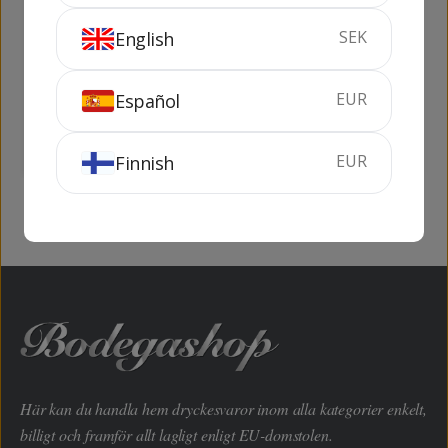
SEK
English
Habla de Ti Pack (2
Reichsgraf Riesling
flaskor + 2 Riedel
Eiswein
Glas)
EUR
Español
1.5 liter
12.5%
37 cl
7.5%
SLUTSÅLD
SLUTSÅLD
EUR
Finnish
Här kan du handla hem dryckesvaror inom alla kategorier enkelt,
billigt och framför allt lagligt enligt EU-domstolen.