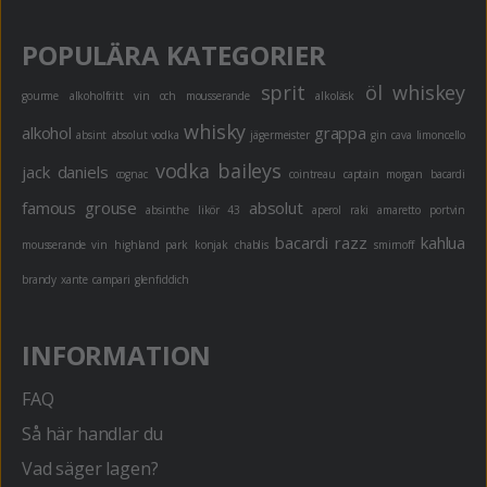
POPULÄRA KATEGORIER
sprit
öl
whiskey
gourme
alkoholfritt
vin och mousserande
alkoläsk
whisky
alkohol
grappa
absint
absolut vodka
jägermeister
gin
cava
limoncello
vodka
baileys
jack daniels
cognac
cointreau
captain morgan
bacardi
famous grouse
absolut
absinthe
likör 43
aperol
raki
amaretto
portvin
bacardi razz
kahlua
mousserande vin
highland park
konjak
chablis
smirnoff
brandy
xante
campari
glenfiddich
INFORMATION
FAQ
Så här handlar du
Vad säger lagen?