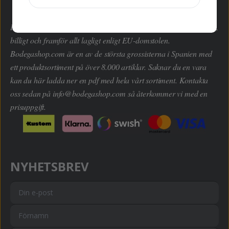
Här kan du handla hem dryckesvaror inom alla kategorier enkelt,
billigt och framför allt lagligt enligt EU-domstolen.
Bodegashop.com är en av de största grossisterna i Spanien med
ett produktsortiment på över 8.000 artiklar. Saknar du en vara
kan du här ladda ner en pdf med hela vårt sortiment. Kontakta
oss sedan på
info@bodegashop.com
så återkommer vi med en
prisuppgift.
NYHETSBREV