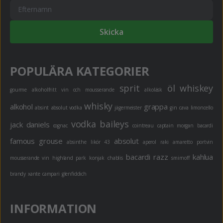
Skicka
POPULÄRA KATEGORIER
sprit
öl
whiskey
gourme
alkoholfritt
vin och mousserande
alkoläsk
whisky
alkohol
grappa
absint
absolut vodka
jägermeister
gin
cava
limoncello
vodka
baileys
jack daniels
cognac
cointreau
captain morgan
bacardi
famous grouse
absolut
absinthe
likör 43
aperol
raki
amaretto
portvin
bacardi razz
kahlua
mousserande vin
highland park
konjak
chablis
smirnoff
brandy
xante
campari
glenfiddich
INFORMATION