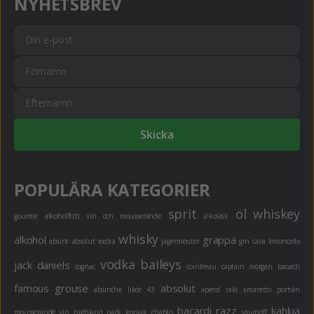
NYHETSBREV
Skicka
POPULÄRA KATEGORIER
sprit
öl
whiskey
gourme
alkoholfritt
vin och mousserande
alkoläsk
whisky
alkohol
grappa
absint
absolut vodka
jägermeister
gin
cava
limoncello
vodka
baileys
jack daniels
cognac
cointreau
captain morgan
bacardi
famous grouse
absolut
absinthe
likör 43
aperol
raki
amaretto
portvin
bacardi razz
kahlua
mousserande vin
highland park
konjak
chablis
smirnoff