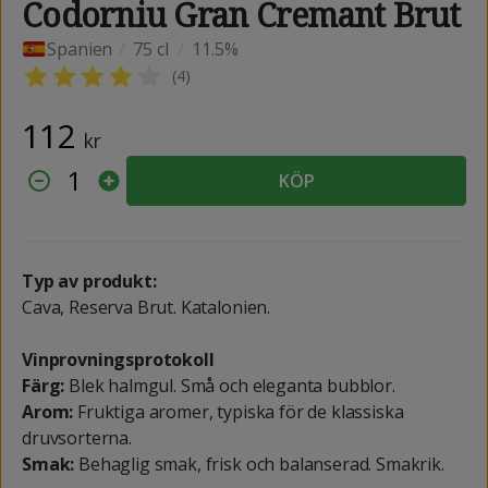
Codorniu Gran Cremant Brut
Spanien
/
75 cl
/
11.5%
(
4
)
112
kr
1
KÖP
Typ av produkt:
Cava, Reserva Brut. Katalonien.
Vinprovningsprotokoll
Färg:
Blek halmgul. Små och eleganta bubblor.
Arom:
Fruktiga aromer, typiska för de klassiska
druvsorterna.
Smak:
Behaglig smak, frisk och balanserad. Smakrik.