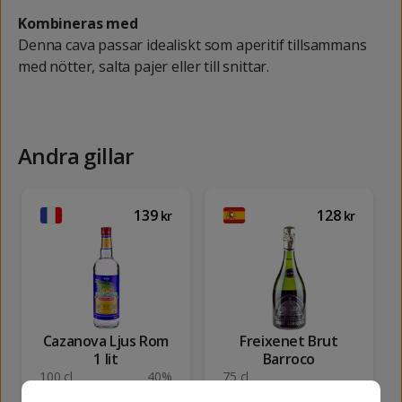
Kombineras med
Denna cava passar idealiskt som aperitif tillsammans
med nötter, salta pajer eller till snittar.
Andra gillar
139
128
kr
kr
Cazanova Ljus Rom
Freixenet Brut
1 lit
Barroco
100 cl
40%
75 cl