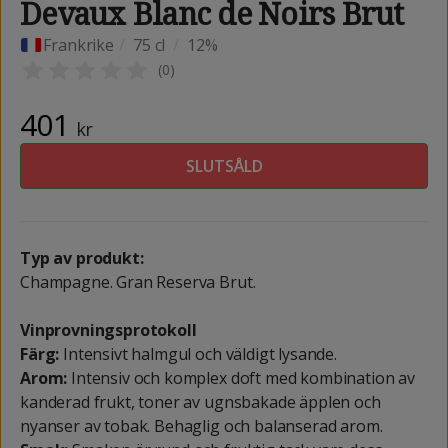
Devaux Blanc de Noirs Brut
Frankrike
/
75 cl
/
12%
(
0
)
401
kr
SLUTSÅLD
Typ av produkt:
Champagne. Gran Reserva Brut.
Vinprovningsprotokoll
Färg:
Intensivt halmgul och väldigt lysande.
Arom:
Intensiv och komplex doft med kombination av
kanderad frukt, toner av ugnsbakade äpplen och
nyanser av tobak. Behaglig och balanserad arom.