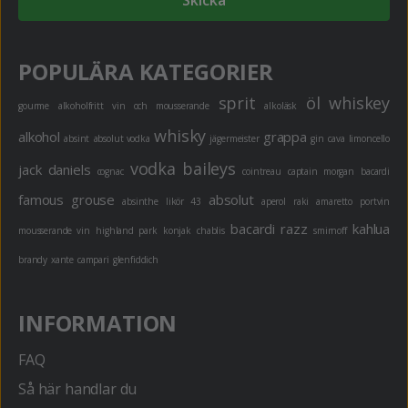
Skicka
POPULÄRA KATEGORIER
sprit
öl
whiskey
gourme
alkoholfritt
vin och mousserande
alkoläsk
whisky
alkohol
grappa
absint
absolut vodka
jägermeister
gin
cava
limoncello
vodka
baileys
jack daniels
cognac
cointreau
captain morgan
bacardi
famous grouse
absolut
absinthe
likör 43
aperol
raki
amaretto
portvin
bacardi razz
kahlua
mousserande vin
highland park
konjak
chablis
smirnoff
brandy
xante
campari
glenfiddich
INFORMATION
FAQ
Så här handlar du