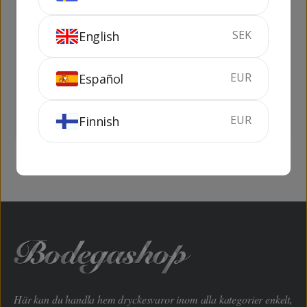
SEK
English
Veuve Clicquot La
Deutz Brut Classic
Grande Dame
EUR
Español
75 cl
12.5%
75 cl
12%
EUR
Finnish
KÖP
KÖP
Här kan du handla hem dryckesvaror inom alla kategorier enkelt,