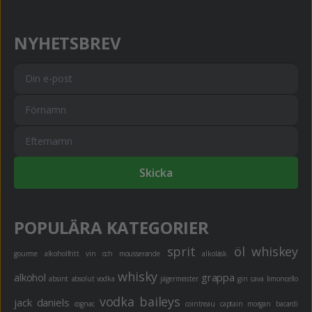
NYHETSBREV
Skicka
POPULÄRA KATEGORIER
sprit
öl
whiskey
gourme
alkoholfritt
vin och mousserande
alkoläsk
whisky
alkohol
grappa
absint
absolut vodka
jägermeister
gin
cava
limoncello
vodka
baileys
jack daniels
cognac
cointreau
captain morgan
bacardi