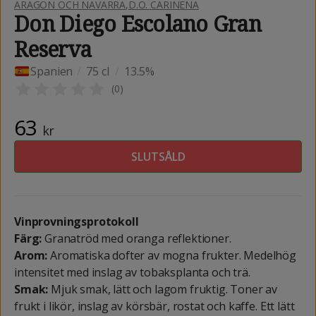
ARAGON OCH NAVARRA
,
D.O. CARIÑENA
Don Diego Escolano Gran
Reserva
Spanien
/
75 cl
/
13.5%
(
0
)
63
kr
SLUTSÅLD
Vinprovningsprotokoll
Färg:
Granatröd med oranga reflektioner.
Arom:
Aromatiska dofter av mogna frukter. Medelhög
intensitet med inslag av tobaksplanta och trä.
Smak:
Mjuk smak, lätt och lagom fruktig. Toner av
frukt i likör, inslag av körsbär, rostat och kaffe. Ett lätt