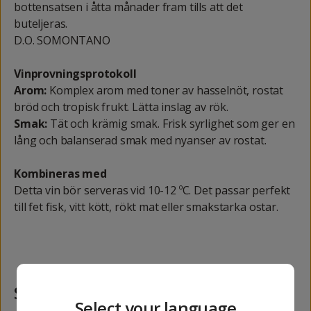
bottensatsen i åtta månader fram tills att det
buteljeras.
D.O. SOMONTANO
Vinprovningsprotokoll
Arom:
Komplex arom med toner av hasselnöt, rostat
bröd och tropisk frukt. Lätta inslag av rök.
Smak:
Tät och krämig smak. Frisk syrlighet som ger en
lång och balanserad smak med nyanser av rostat.
Kombineras med
Detta vin bör serveras vid 10-12 ºC. Det passar perfekt
till fet fisk, vitt kött, rökt mat eller smakstarka ostar.
Samma kategori
Select your language