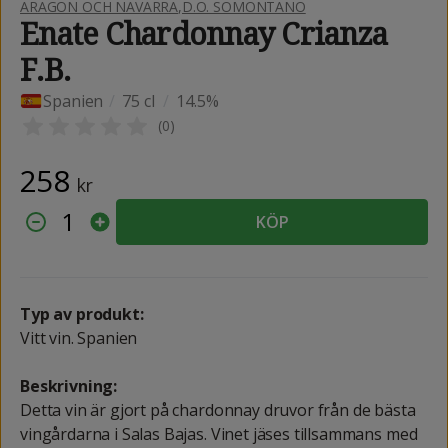
ARAGON OCH NAVARRA
,
D.O. SOMONTANO
Enate Chardonnay Crianza
F.B.
Spanien
/
75 cl
/
14.5%
(
0
)
258
kr
1
KÖP
Typ av produkt:
Vitt vin. Spanien
Beskrivning:
Detta vin är gjort på chardonnay druvor från de bästa
vingårdarna i Salas Bajas. Vinet jäses tillsammans med