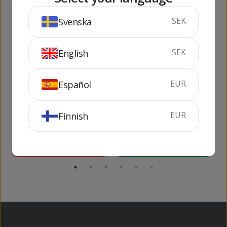
652
480
SEK
Svenska
kr
kr
SEK
English
EUR
Español
Habla de Ti Pack (2
Conde de Valdemar
flaskor + 2 Riedel
Finca Alto Cantabria
Glas)
EUR
Finnish
1.5 liter
12.5%
1.5 liter
13%
SLUTSÅLD
KÖP