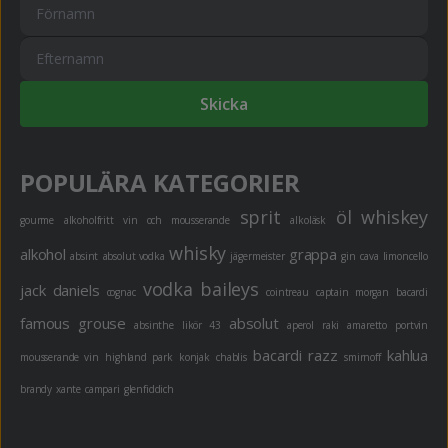
Skicka
POPULÄRA KATEGORIER
sprit
öl
whiskey
gourme
alkoholfritt
vin och mousserande
alkoläsk
whisky
alkohol
grappa
absint
absolut vodka
jägermeister
gin
cava
limoncello
vodka
baileys
jack daniels
cognac
cointreau
captain morgan
bacardi
famous grouse
absolut
absinthe
likör 43
aperol
raki
amaretto
portvin
bacardi razz
kahlua
mousserande vin
highland park
konjak
chablis
smirnoff
brandy
xante
campari
glenfiddich