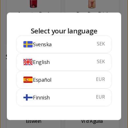
Augustus Rosé
Rozy Dom Brial
75 cl
14%
75 cl
12.5%
Select your language
KÖP
KÖP
SEK
Svenska
Samma kategori
SEK
English
1029
182
kr
kr
EUR
Español
EUR
Finnish
Reichsgraf Riesling
Moscato de Ochoa
Eiswein
Vi d'Agulla