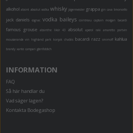
whisky
alkohol
grappa
absint
absolut vodka
jägermeister
gin
cava
limoncello
vodka
baileys
jack daniels
cognac
cointreau
captain morgan
bacardi
famous grouse
absolut
absinthe
likör 43
aperol
raki
amaretto
portvin
bacardi razz
kahlua
mousserande vin
highland park
konjak
chablis
smirnoff
brandy
xante
campari
glenfiddich
INFORMATION
FAQ
Så här handlar du
Vad säger lagen?
Kontakta Bodegashop