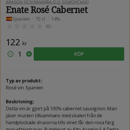
ARAGON OCH NAVARRA
,
D.O. SOMONTANO
Enate Rosé Cabernet
Spanien
/
75 cl
/
14%
(
0
)
122
kr
1
KÖP
Typ av produkt:
Rosé vin. Spanien
Beskrivning:
Detta vin är gjort på 100% cabernet sauvignon. Man
jäser musten tillsammans med skalen från de
handplockade druvorna tills vinet får den rosa färg
man eftersträvar. Buteljerat av Alto Aragón S.A Detta