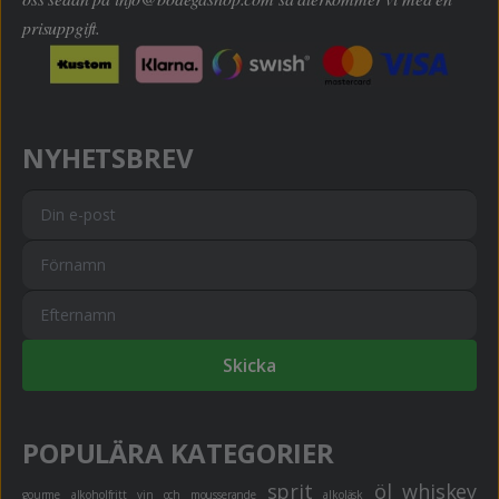
prisuppgift.
NYHETSBREV
Skicka
POPULÄRA KATEGORIER
sprit
öl
whiskey
gourme
alkoholfritt
vin och mousserande
alkoläsk