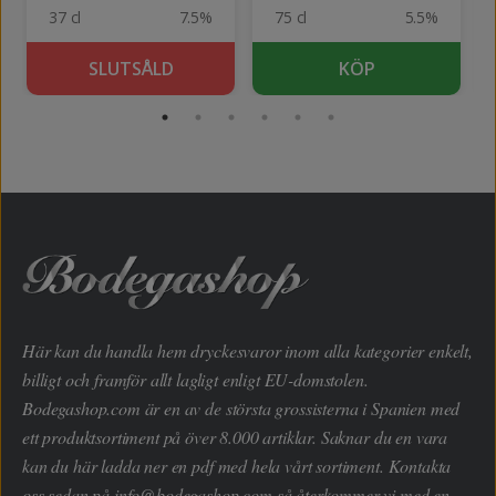
37 cl
7.5%
75 cl
5.5%
SLUTSÅLD
KÖP
Här kan du handla hem dryckesvaror inom alla kategorier enkelt,
billigt och framför allt lagligt enligt EU-domstolen.
Bodegashop.com är en av de största grossisterna i Spanien med
ett produktsortiment på över 8.000 artiklar. Saknar du en vara
kan du här ladda ner en pdf med hela vårt sortiment. Kontakta
oss sedan på
info@bodegashop.com
så återkommer vi med en