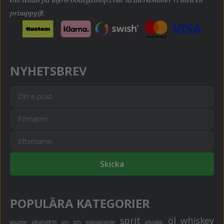
prisuppgift.
NYHETSBREV
Skicka
POPULÄRA KATEGORIER
sprit
öl
whiskey
gourme
alkoholfritt
vin och mousserande
alkoläsk