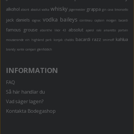
whisky
alkohol
grappa
absint
absolut vodka
jägermeister
gin
cava
limoncello
vodka
baileys
jack daniels
cognac
cointreau
captain morgan
bacardi
famous grouse
absolut
absinthe
likör 43
aperol
raki
amaretto
portvin
bacardi razz
kahlua
mousserande vin
highland park
konjak
chablis
smirnoff
brandy
xante
campari
glenfiddich
INFORMATION
FAQ
Så här handlar du
Vad säger lagen?
Kontakta Bodegashop