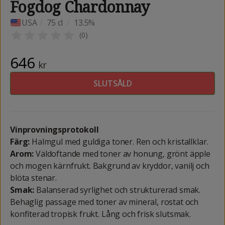
Fogdog Chardonnay
USA
/
75 cl
/
13.5%
(
0
)
646
kr
SLUTSÅLD
Vinprovningsprotokoll
Färg:
Halmgul med guldiga toner. Ren och kristallklar.
Arom:
Väldoftande med toner av honung, grönt äpple
och mogen kärnfrukt. Bakgrund av kryddor, vanilj och
blöta stenar.
Smak:
Balanserad syrlighet och strukturerad smak.
Behaglig passage med toner av mineral, rostat och
konfiterad tropisk frukt. Lång och frisk slutsmak.