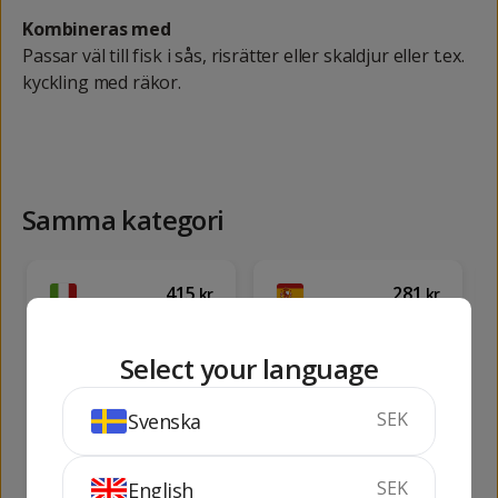
Kombineras med
Passar väl till fisk i sås, risrätter eller skaldjur eller t.ex.
kyckling med räkor.
Samma kategori
415
281
kr
kr
Select your language
SEK
Svenska
San Cristoforo
San Salvador
Petit Verdot
Godello
SEK
English