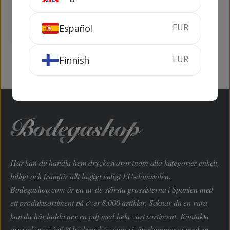
75 cl
13%
75 cl
13%
EUR
Español
SLUTSÅLD
KÖP
EUR
Finnish
Här kan du handla hem dryckesvaror inom alla kategorier enkelt,
billigt och framför allt lagligt enligt EU-domstolen.
Bodegashop.com är en av de största grossisterna i Spanien med
ett produktsortiment på över 8.000 artiklar. Saknar du en vara
kan du här ladda ner en pdf med hela vårt sortiment. Kontakta
oss sedan på
info@bodegashop.com
så återkommer vi med en