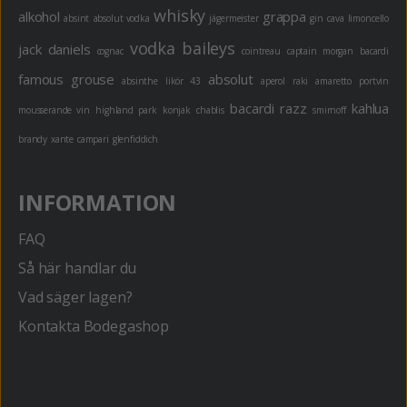
whisky
alkohol
grappa
absint
absolut vodka
jägermeister
gin
cava
limoncello
vodka
baileys
jack daniels
cognac
cointreau
captain morgan
bacardi
famous grouse
absolut
absinthe
likör 43
aperol
raki
amaretto
portvin
bacardi razz
kahlua
mousserande vin
highland park
konjak
chablis
smirnoff
brandy
xante
campari
glenfiddich
INFORMATION
FAQ
Så här handlar du
Vad säger lagen?
Kontakta Bodegashop