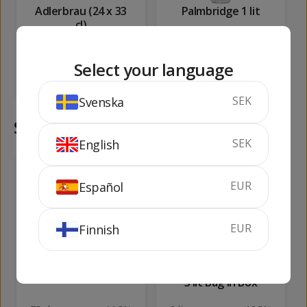
Adlerbrau (24 x 33
Palmbridge 1 lit
cl)
7.92 liter
5%
100 cl
37.5%
Select your language
SLUTSÅLD
KÖP
SEK
Svenska
Samma kategori
SEK
English
105
121
kr
kr
EUR
Español
EUR
Finnish
Cinzano Pro-Spritz
Garriguella Rosévin
3 lit Bag in Box