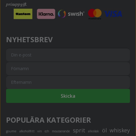
prisuppgift.
NYHETSBREV
Skicka
POPULÄRA KATEGORIER
sprit
öl
whiskey
gourme
alkoholfritt
vin och mousserande
alkoläsk