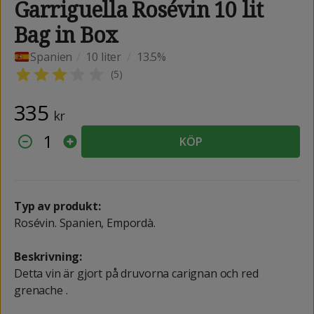
Garriguella Rosévin 10 lit
Bag in Box
Spanien
/
10 liter
/
13.5%
(
5
)
335
kr
1
KÖP
Typ av produkt:
Rosévin. Spanien, Empordà.
Beskrivning:
Detta vin är gjort på druvorna carignan och red
grenache .