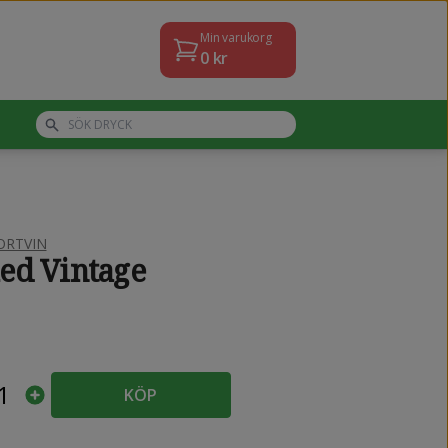
Min varukorg
0
kr
ORTVIN
led Vintage
1
KÖP