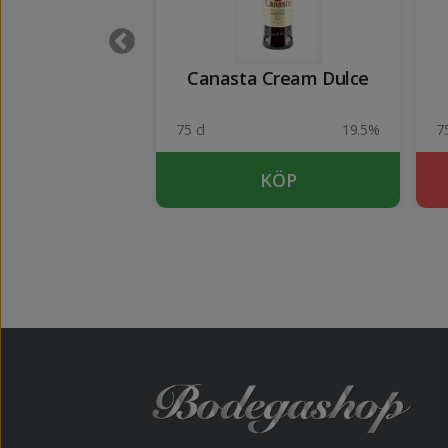
rne White
Canasta Cream Dulce
19%
75 cl
19.5%
75
KÖP
KÖP