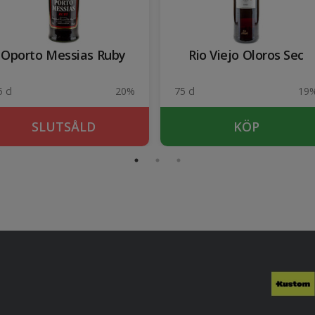
Oporto Messias Ruby
Rio Viejo Oloros Sec
 cl
20%
75 cl
19
SLUTSÅLD
KÖP