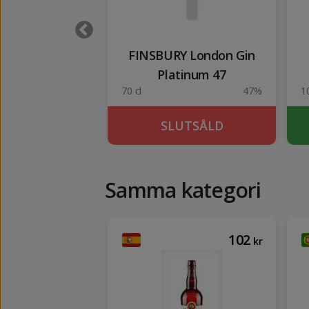
t's 1 lit
FINSBURY London Gin
Platinum 47
40%
70 cl
47%
1
KÖP
SLUTSÅLD
Samma kategori
136
102
kr
kr