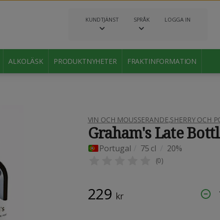
KUNDTJÄNST
SPRÅK
LOGGA IN
ALKOLÄSK
PRODUKTNYHETER
FRAKTINFORMATION
VIN OCH MOUSSERANDE
,
SHERRY OCH P
Graham's Late Bott
Portugal
/
75 cl
/
20%
(
0
)
229
kr