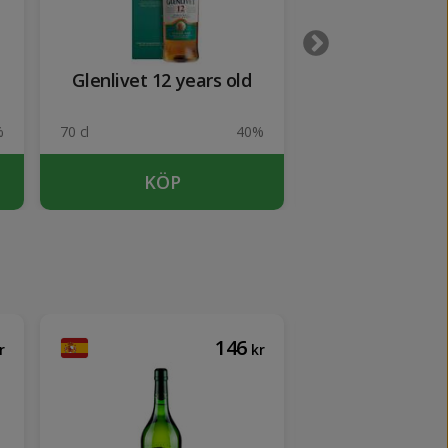
Glenlivet 12 years old
Graham's 
%
70 cl
40%
75 cl
KÖP
KÖP
146
r
kr