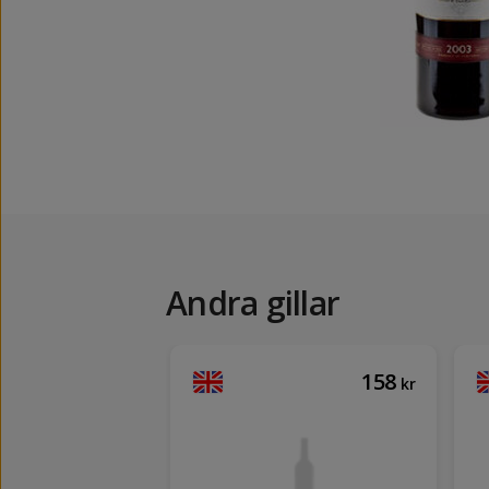
Andra gillar
215
158
kr
kr