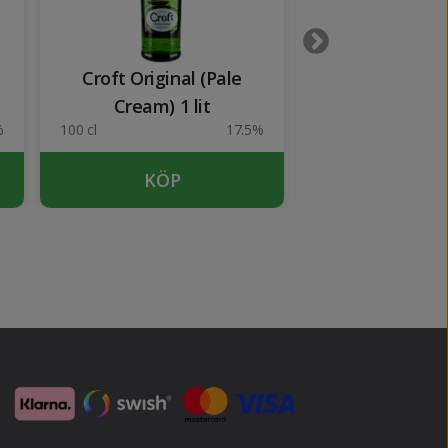
Croft Original (Pale
Manzanilla L
Cream) 1 lit
%
100 cl
17.5%
75 cl
KÖP
KÖP