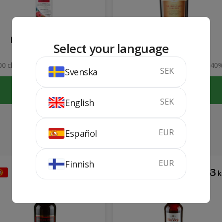
Bacardi Razz 1 lit
Drambuie
Select your language
00 cl
32%
70 cl
40
SEK
Svenska
KÖP
KÖP
SEK
English
EUR
Español
EUR
Finnish
95
133
kr
k