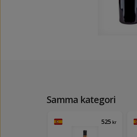
Samma kategori
206
525
kr
kr