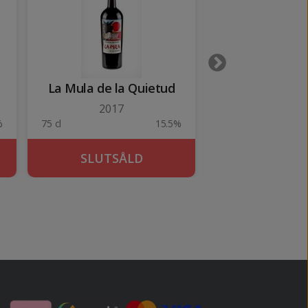
La Mula de la Quietud
Elias Mora C
2017
2020
%
75 cl
15.5%
75 cl
SLUTSÅLD
KÖP