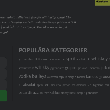
er enkelt, billigt och framför allt lagligt enligt EU-
sterna i Spanien med ett produktsortiment på över 8.000
df med hela vårt sortiment. Kontakta oss sedan på
ppgift.
POPULÄRA KATEGORIER
sprit
öl
whiskey
gourme
alkoholfritt
vin och mousserande
alkoläsk
whisky
grappa
jack 
absolut vodka
jägermeister
gin
cava
limoncello
vodka
baileys
famous grous
cointreau
captain morgan
bacardi
absolut
43
aperol
raki
amaretto
portvin
mousserande vin
highland park
bacardi razz
kahlua
smirnoff
brandy
xante
campari
glenfiddich