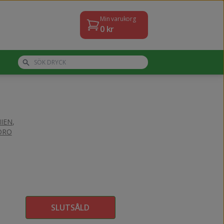
Min varukorg
0
kr
IEN
,
TORO
SLUTSÅLD