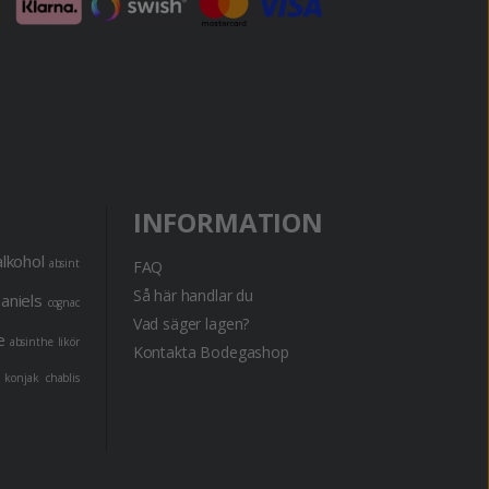
INFORMATION
alkohol
absint
FAQ
Så här handlar du
daniels
cognac
Vad säger lagen?
e
absinthe
likör
Kontakta Bodegashop
konjak
chablis