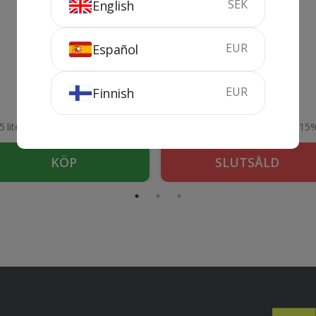
SEK
English
EUR
Español
Pintia Magnum
Campesino
EUR
Finnish
2020
5 liter
15%
75 cl
15
KÖP
SLUTSÅLD