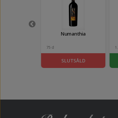
Sango
Numanthia
14.5%
75 cl
1.
UTSÅLD
SLUTSÅLD