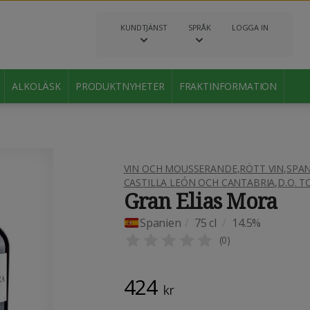
KUNDTJÄNST
SPRÅK
LOGGA IN
ALKOLÄSK
PRODUKTNYHETER
FRAKTINFORMATION
VIN OCH MOUSSERANDE
,
RÖTT VIN
,
SPAN
CASTILLA LEÓN OCH CANTABRIA
,
D.O. 
Gran Elias Mora
Spanien
/
75 cl
/
14.5%
(
0
)
424
kr