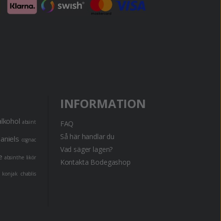
INFORMATION
alkohol
absint
FAQ
Så här handlar du
daniels
cognac
Vad säger lagen?
e
absinthe
likör
Kontakta Bodegashop
konjak
chablis