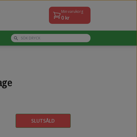
Min varukorg
0
kr
age
SLUTSÅLD