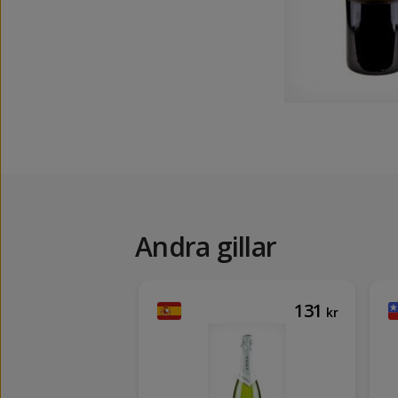
Andra gillar
71
131
kr
kr