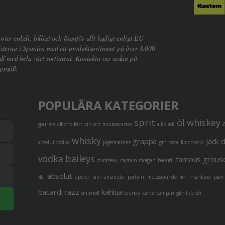
er enkelt, billigt och framför allt lagligt enligt EU-
sterna i Spanien med ett produktsortiment på över 8.000
df med hela vårt sortiment. Kontakta oss sedan på
ppgift.
POPULÄRA KATEGORIER
sprit
öl
whiskey
gourme
alkoholfritt
vin och mousserande
alkoläsk
whisky
grappa
jack 
absolut vodka
jägermeister
gin
cava
limoncello
vodka
baileys
famous grous
cointreau
captain morgan
bacardi
absolut
43
aperol
raki
amaretto
portvin
mousserande vin
highland park
bacardi razz
kahlua
smirnoff
brandy
xante
campari
glenfiddich