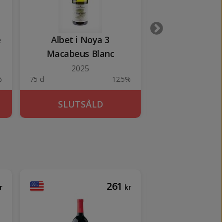
e
Albet i Noya 3
Corona (24 x
Macabeus Blanc
2025
%
75 cl
12.5%
7.92 liter
SLUTSÅLD
SLUTSÅ
261
r
kr