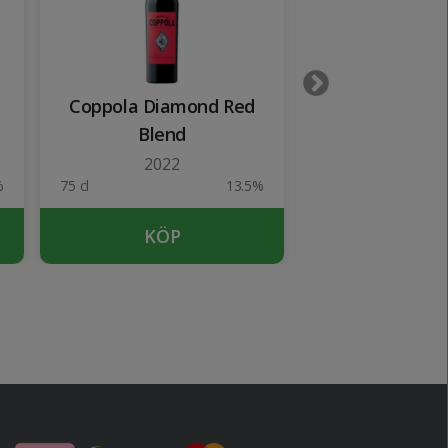
Coppola Diamond Red
Opus O
Blend
2015
2022
%
75 cl
13.5%
75 cl
KÖP
KÖP