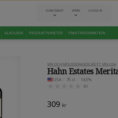
KUNDTJÄNST
SPRÅK
LOGGA IN
ALKOLÄSK
PRODUKTNYHETER
FRAKTINFORMATION
VIN OCH MOUSSERANDE
,
RÖTT VIN
,
USA
Hahn Estates Merit
USA
/
75 cl
/
14.5%
(
0
)
309
kr