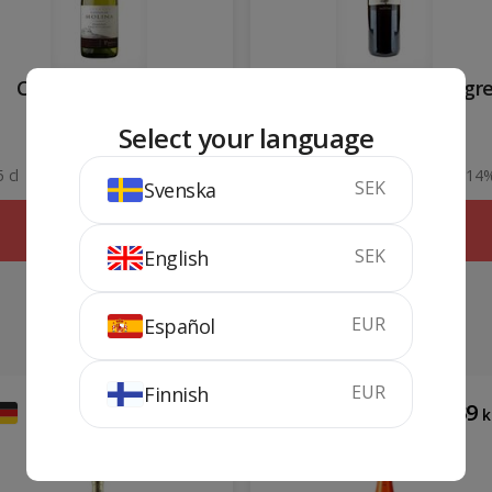
Castillo de Molina
Poggio Ai Ginepri Negr
Chardonnay
Select your language
 cl
14%
75 cl
14
SEK
Svenska
SLUTSÅLD
SLUTSÅLD
SEK
English
EUR
Español
EUR
Finnish
1029
139
kr
k