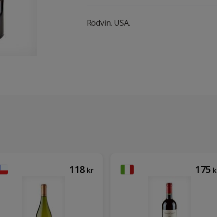
Rödvin. USA.
118
175
kr
k