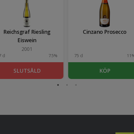
Reichsgraf Riesling
Cinzano Prosecco
Eiswein
2001
 cl
7.5%
75 cl
11
SLUTSÅLD
KÖP