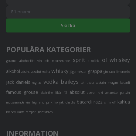
Skicka
POPULÄRA KATEGORIER
sprit
öl
whiskey
gourme
alkoholfritt
vin och mousserande
alkoläsk
whisky
alkohol
grappa
absint
absolut vodka
jägermeister
gin
cava
limoncello
vodka
baileys
jack daniels
cognac
cointreau
captain morgan
bacardi
famous grouse
absolut
absinthe
likör 43
aperol
raki
amaretto
portvin
bacardi razz
kahlua
mousserande vin
highland park
konjak
chablis
smirnoff
brandy
xante
campari
glenfiddich
INFORMATION