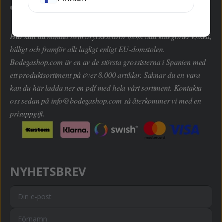
Här kan du handla hem dryckesvaror inom alla kategorier enkelt,
billigt och framför allt lagligt enligt EU-domstolen.
Bodegashop.com är en av de största grossisterna i Spanien med
ett produktsortiment på över 8.000 artiklar. Saknar du en vara
kan du här ladda ner en pdf med hela vårt sortiment. Kontakta
oss sedan på
info@bodegashop.com
så återkommer vi med en
prisuppgift.
NYHETSBREV