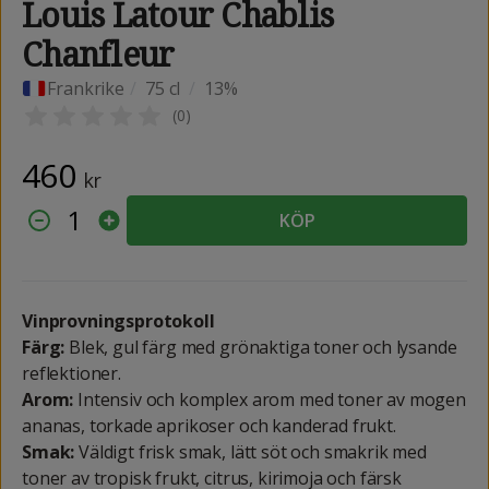
Louis Latour Chablis
Chanfleur
Frankrike
/
75 cl
/
13%
(
0
)
460
kr
1
KÖP
Vinprovningsprotokoll
Färg:
Blek, gul färg med grönaktiga toner och lysande
reflektioner.
Arom:
Intensiv och komplex arom med toner av mogen
ananas, torkade aprikoser och kanderad frukt.
Smak:
Väldigt frisk smak, lätt söt och smakrik med
toner av tropisk frukt, citrus, kirimoja och färsk