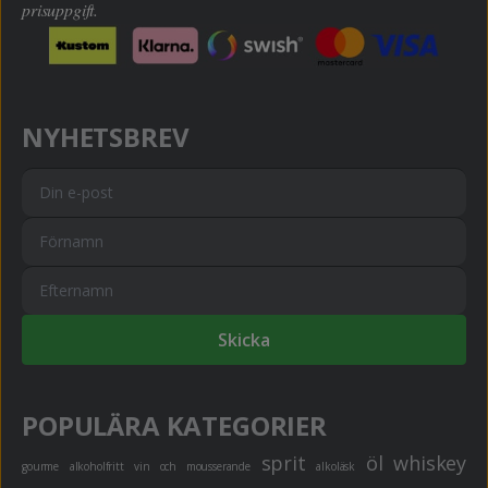
prisuppgift.
NYHETSBREV
Skicka
POPULÄRA KATEGORIER
sprit
öl
whiskey
gourme
alkoholfritt
vin och mousserande
alkoläsk