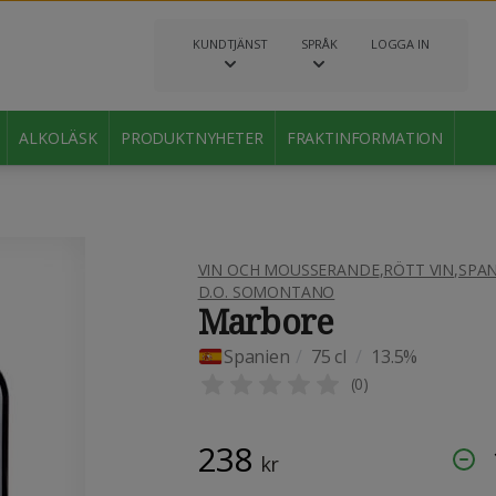
KUNDTJÄNST
SPRÅK
LOGGA IN
ALKOLÄSK
PRODUKTNYHETER
FRAKTINFORMATION
VIN OCH MOUSSERANDE
,
RÖTT VIN
,
SPAN
D.O. SOMONTANO
Marbore
Spanien
/
75 cl
/
13.5%
(
0
)
238
kr