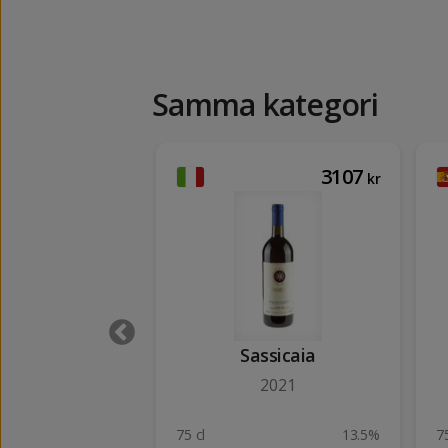
Samma kategori
95
3107
kr
kr
ío de Lazán
Sassicaia
rianza
2021
2019
13.5%
75 cl
13.5%
75