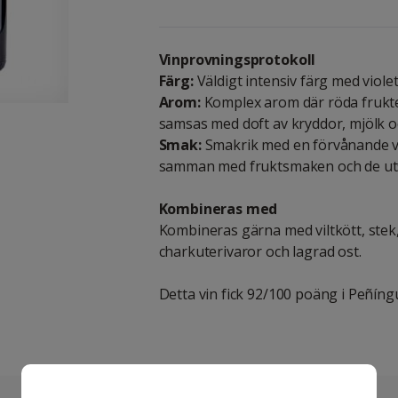
Vinprovningsprotokoll
Färg:
Väldigt intensiv färg med violet
Arom:
Komplex arom där röda frukte
samsas med doft av kryddor, mjölk o
Smak:
Smakrik med en förvånande v
samman med fruktsmaken och de uts
Kombineras med
Kombineras gärna med viltkött, stek,
charkuterivaror och lagrad ost.
Detta vin fick 92/100 poäng i Peñíng