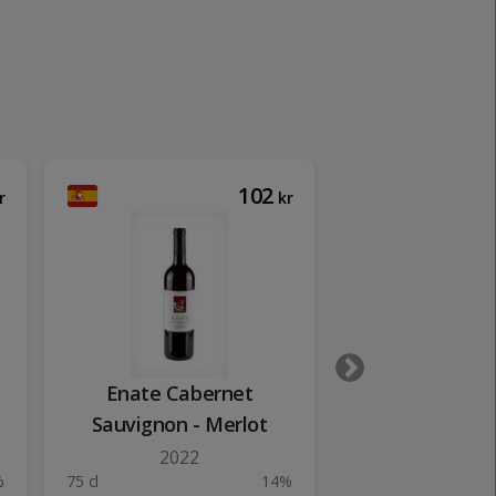
102
r
kr
Enate Cabernet
Reichsgraf R
Sauvignon - Merlot
Eiswei
2022
2001
%
75 cl
14%
37 cl