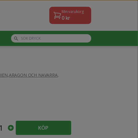
Min varukorg
0
kr
IEN
,
ARAGON OCH NAVARRA
,
1
KÖP