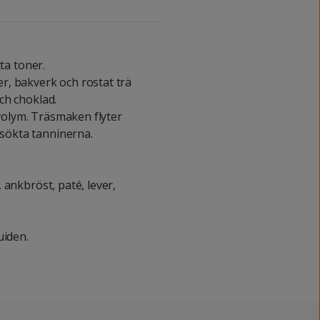
ta toner.
r, bakverk och rostat trä
ch choklad.
olym. Träsmaken flyter
ökta tanninerna.
 ankbröst, paté, lever,
uiden.