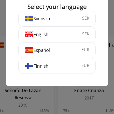
Select your language
SEK
Svenska
SEK
English
149
111
kr
k
EUR
Español
EUR
Finnish
Señorío De Lazan
Enate Crianza
Reserva
2017
2019
 cl
13.5%
75 cl
14.5