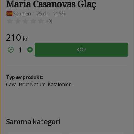
Maria Casanovas Glaç
Spanien
/
75 cl
/
11.5%
(
0
)
210
kr
1
KÖP
Typ av produkt:
Cava, Brut Nature. Katalonien.
Samma kategori