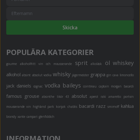
Skicka
POPULÄRA KATEGORIER
sprit
öl
whiskey
gourme
alkoholfritt
vin och mousserande
alkoläsk
whisky
alkohol
grappa
absint
absolut vodka
jägermeister
gin
cava
limoncello
vodka
baileys
jack daniels
cognac
cointreau
captain morgan
bacardi
famous grouse
absolut
absinthe
likör 43
aperol
raki
amaretto
portvin
bacardi razz
kahlua
mousserande vin
highland park
konjak
chablis
smirnoff
brandy
xante
campari
glenfiddich
INFORMATION