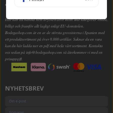
Här kan du handla hem dryckesvaror inom alla kategorier enkelt,
billigt och framför allt lagligt enligt EU-domstolen.
Bodegashop.com är en av de största grossisterna i Spanien med
ett produktsortiment på över 8.000 artiklar. Saknar du en vara
kan du här ladda ner en pdf med hela vårt sortiment. Kontakta
oss sedan på
info@bodegashop.com
så återkommer vi med en
prisuppgift.
NYHETSBREV