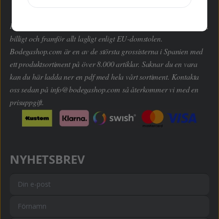
Här kan du handla hem dryckesvaror inom alla kategorier enkelt,
billigt och framför allt lagligt enligt EU-domstolen.
Bodegashop.com är en av de största grossisterna i Spanien med
ett produktsortiment på över 8.000 artiklar. Saknar du en vara
kan du här ladda ner en pdf med hela vårt sortiment. Kontakta
oss sedan på
info@bodegashop.com
så återkommer vi med en
prisuppgift.
NYHETSBREV