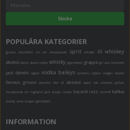
Skicka
POPULÄRA KATEGORIER
sprit
öl
whiskey
gourme
alkoholfritt
vin och mousserande
alkoläsk
whisky
alkohol
grappa
absint
absolut vodka
jägermeister
gin
cava
limoncello
vodka
baileys
jack daniels
cognac
cointreau
captain morgan
bacardi
famous grouse
absolut
absinthe
likör 43
aperol
raki
amaretto
portvin
bacardi razz
kahlua
mousserande vin
highland park
konjak
chablis
smirnoff
brandy
xante
campari
glenfiddich
INFORMATION