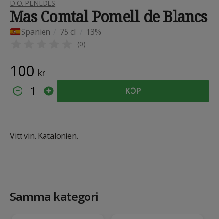
D.O. PENEDÈS
Mas Comtal Pomell de Blancs
Spanien
/
75 cl
/
13%
(
0
)
100
kr
1
KÖP
Vitt vin. Katalonien.
Samma kategori