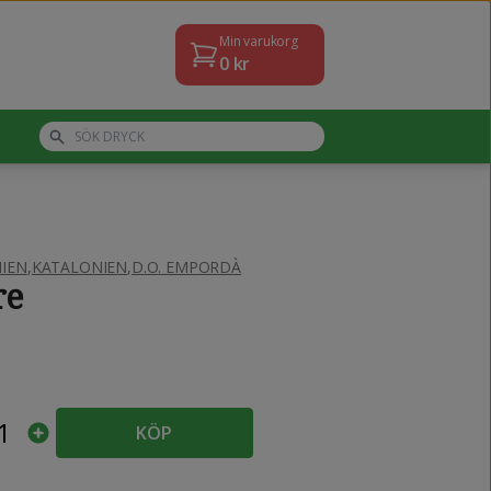
Min varukorg
0
kr
IEN
,
KATALONIEN
,
D.O. EMPORDÀ
re
1
KÖP