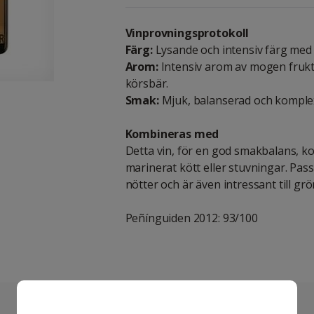
Vinprovningsprotokoll
Färg:
Lysande och intensiv färg med b
Arom:
Intensiv arom av mogen frukt
körsbär.
Smak:
Mjuk, balanserad och komple
Kombineras med
Detta vin, för en god smakbalans, 
marinerat kött eller stuvningar. Pass
nötter och är även intressant till gr
Peñínguiden 2012: 93/100