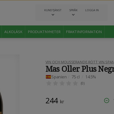
KUNDTJÄNST
SPRÅK
LOGGA IN
ALKOLÄSK
PRODUKTNYHETER
FRAKTINFORMATION
VIN OCH MOUSSERANDE
,
RÖTT VIN
,
SPAN
Mas Oller Plus Neg
Spanien
/
75 cl
/
14.5%
(
0
)
244
kr