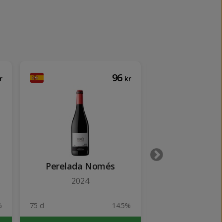
96
r
kr
Perelada Només
Panissars C
2024
%
75 cl
14.5%
75 cl