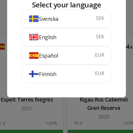
Select your language
SEK
Svenska
SEK
English
177
144
kr
k
EUR
Español
EUR
Finnish
Espelt Terres Negres
Rigau Ros Cabernet
Gran Reserva
2021
2020
 cl
14.5%
75 cl
13.5