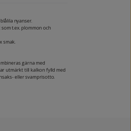
lålila nyanser.
 som t.ex. plommon och
x smak.
kombineras gärna med
ar utmärkt till kalkon fylld med
önsaks- eller svamprisotto.