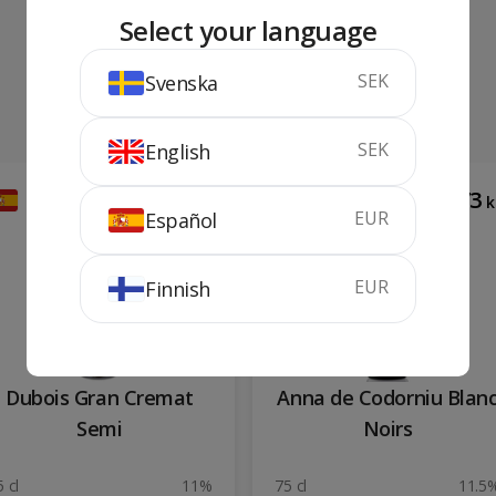
Select your language
SEK
Svenska
SEK
English
52
173
kr
k
EUR
Español
EUR
Finnish
Dubois Gran Cremat
Anna de Codorniu Blan
Semi
Noirs
 cl
11%
75 cl
11.5