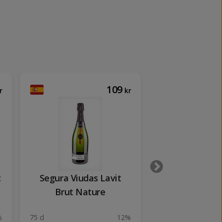
109
r
kr
c
Segura Viudas Lavit
Juve i Camps
Brut Nature
Famili
2022
%
75 cl
12%
75 cl