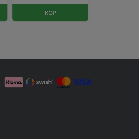
KÖP
KÖP