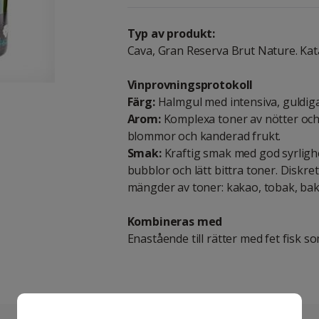
Typ av produkt:
Cava, Gran Reserva Brut Nature. Kat
Vinprovningsprotokoll
Färg:
Halmgul med intensiva, guldiga
Arom:
Komplexa toner av nötter och 
blommor och kanderad frukt.
Smak:
Kraftig smak med god syrlighe
bubblor och lätt bittra toner. Diskre
mängder av toner: kakao, tobak, bakv
Kombineras med
Enastående till rätter med fet fisk som 