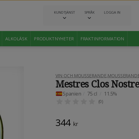
KUNDTJÄNST
SPRÅK
LOGGA IN
ALKOLÄSK
PRODUKTNYHETER
FRAKTINFORMATION
VIN OCH MOUSSERANDE
,
MOUSSERANDE 
Mestres Clos Nostr
Spanien
/
75 cl
/
11.5%
(
0
)
344
kr