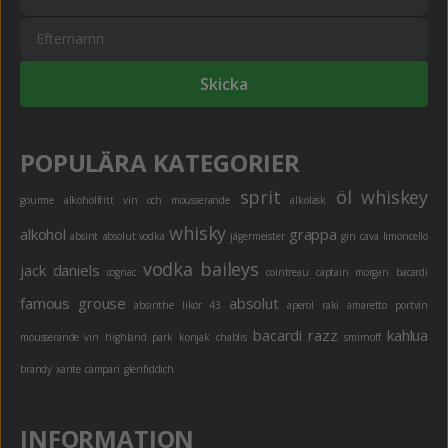
Skicka
POPULÄRA KATEGORIER
sprit
öl
whiskey
gourme
alkoholfritt
vin och mousserande
alkoläsk
whisky
alkohol
grappa
absint
absolut vodka
jägermeister
gin
cava
limoncello
vodka
baileys
jack daniels
cognac
cointreau
captain morgan
bacardi
famous grouse
absolut
absinthe
likör 43
aperol
raki
amaretto
portvin
bacardi razz
kahlua
mousserande vin
highland park
konjak
chablis
smirnoff
brandy
xante
campari
glenfiddich
INFORMATION