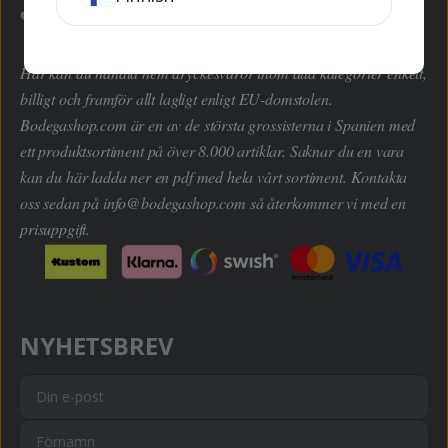
Här kan du handla hem dryckesvaror inom alla kategorier enkelt,
billigt och framför allt lagligt enligt EU-domstolen.
Bodegashop.com är en av de största grossisterna i Spanien med
ett produktsortiment på över 8.000 artiklar. Saknar du en vara
kan du här ladda ner en pdf med hela vårt sortiment. Kontakta
oss sedan på
info@bodegashop.com
så återkommer vi med en
prisuppgift.
NYHETSBREV