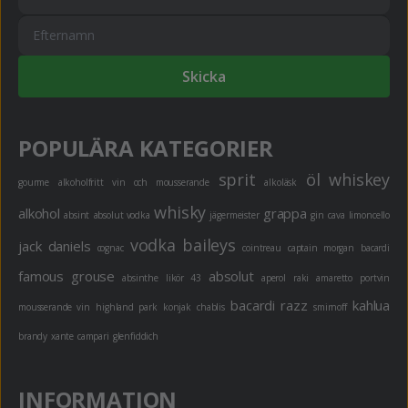
Skicka
POPULÄRA KATEGORIER
sprit
öl
whiskey
gourme
alkoholfritt
vin och mousserande
alkoläsk
whisky
alkohol
grappa
absint
absolut vodka
jägermeister
gin
cava
limoncello
vodka
baileys
jack daniels
cognac
cointreau
captain morgan
bacardi
famous grouse
absolut
absinthe
likör 43
aperol
raki
amaretto
portvin
bacardi razz
kahlua
mousserande vin
highland park
konjak
chablis
smirnoff
brandy
xante
campari
glenfiddich
INFORMATION