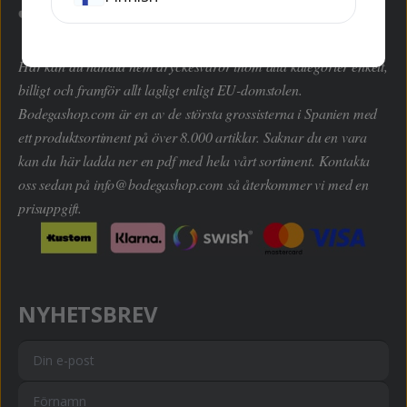
Här kan du handla hem dryckesvaror inom alla kategorier enkelt,
billigt och framför allt lagligt enligt EU-domstolen.
Bodegashop.com är en av de största grossisterna i Spanien med
ett produktsortiment på över 8.000 artiklar. Saknar du en vara
kan du här ladda ner en pdf med hela vårt sortiment. Kontakta
oss sedan på
info@bodegashop.com
så återkommer vi med en
prisuppgift.
NYHETSBREV