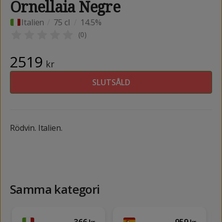
Ornellaia Negre
Italien
/
75 cl
/
14.5%
(
0
)
2519
kr
SLUTSÅLD
Rödvin. Italien.
Samma kategori
366
959