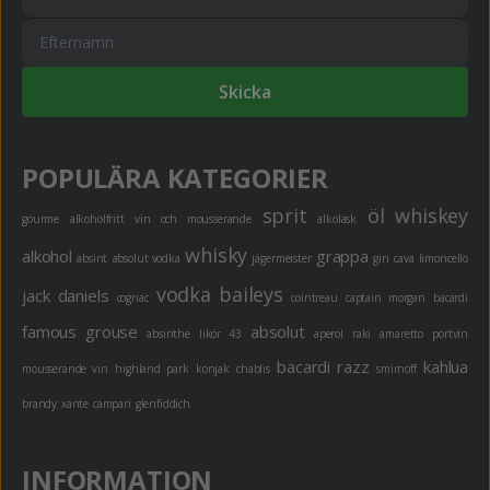
Skicka
POPULÄRA KATEGORIER
sprit
öl
whiskey
gourme
alkoholfritt
vin och mousserande
alkoläsk
whisky
alkohol
grappa
absint
absolut vodka
jägermeister
gin
cava
limoncello
vodka
baileys
jack daniels
cognac
cointreau
captain morgan
bacardi
famous grouse
absolut
absinthe
likör 43
aperol
raki
amaretto
portvin
bacardi razz
kahlua
mousserande vin
highland park
konjak
chablis
smirnoff
brandy
xante
campari
glenfiddich
INFORMATION