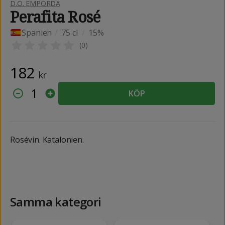
D.O. EMPORDÀ
Perafita Rosé
Spanien
/
75 cl
/
15%
(
0
)
182
kr
1
KÖP
Rosévin. Katalonien.
Samma kategori