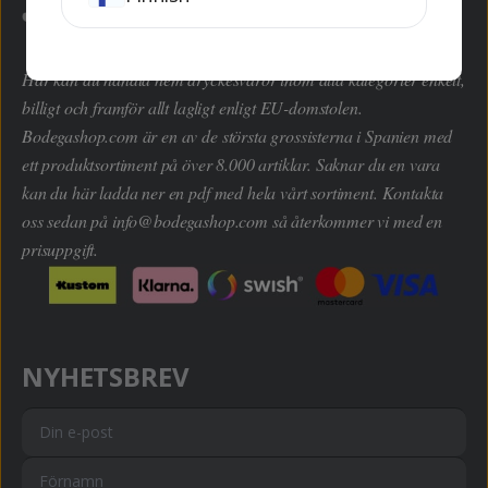
Här kan du handla hem dryckesvaror inom alla kategorier enkelt,
billigt och framför allt lagligt enligt EU-domstolen.
Bodegashop.com är en av de största grossisterna i Spanien med
ett produktsortiment på över 8.000 artiklar. Saknar du en vara
kan du här ladda ner en pdf med hela vårt sortiment. Kontakta
oss sedan på
info@bodegashop.com
så återkommer vi med en
prisuppgift.
NYHETSBREV