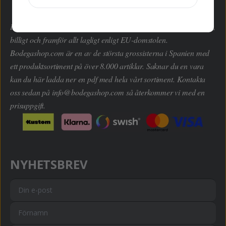
Här kan du handla hem dryckesvaror inom alla kategorier enkelt,
billigt och framför allt lagligt enligt EU-domstolen.
Bodegashop.com är en av de största grossisterna i Spanien med
ett produktsortiment på över 8.000 artiklar. Saknar du en vara
kan du här ladda ner en pdf med hela vårt sortiment. Kontakta
oss sedan på
info@bodegashop.com
så återkommer vi med en
prisuppgift.
NYHETSBREV