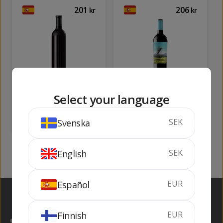
201
206
kr
kr
Suneus
Somiadors
Select your language
75 cl
14%
75 cl
14.5%
SEK
Svenska
SLUTSÅLD
SLUTSÅLD
SEK
English
EUR
Español
EUR
Finnish