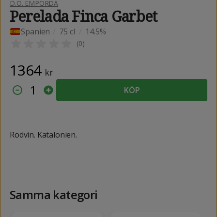
D.O. EMPORDÀ
Perelada Finca Garbet
Spanien
/
75 cl
/
14.5%
(
0
)
1364
kr
1
KÖP
Rödvin. Katalonien.
Samma kategori