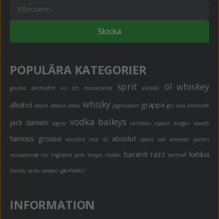
Skicka
POPULÄRA KATEGORIER
sprit
öl
whiskey
gourme
alkoholfritt
vin och mousserande
alkoläsk
whisky
alkohol
grappa
absint
absolut vodka
jägermeister
gin
cava
limoncello
vodka
baileys
jack daniels
cognac
cointreau
captain morgan
bacardi
famous grouse
absolut
absinthe
likör 43
aperol
raki
amaretto
portvin
bacardi razz
kahlua
mousserande vin
highland park
konjak
chablis
smirnoff
brandy
xante
campari
glenfiddich
INFORMATION