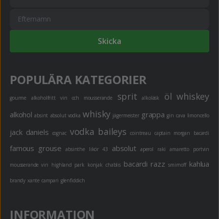
Skicka
POPULÄRA KATEGORIER
sprit
öl
whiskey
gourme
alkoholfritt
vin och mousserande
alkoläsk
whisky
alkohol
grappa
absint
absolut vodka
jägermeister
gin
cava
limoncello
vodka
baileys
jack daniels
cognac
cointreau
captain morgan
bacardi
famous grouse
absolut
absinthe
likör 43
aperol
raki
amaretto
portvin
bacardi razz
kahlua
mousserande vin
highland park
konjak
chablis
smirnoff
brandy
xante
campari
glenfiddich
INFORMATION