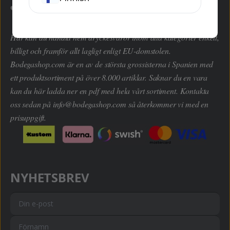
Här kan du handla hem dryckesvaror inom alla kategorier enkelt,
billigt och framför allt lagligt enligt EU-domstolen.
Bodegashop.com är en av de största grossisterna i Spanien med
ett produktsortiment på över 8.000 artiklar. Saknar du en vara
kan du här ladda ner en pdf med hela vårt sortiment. Kontakta
oss sedan på
info@bodegashop.com
så återkommer vi med en
prisuppgift.
NYHETSBREV