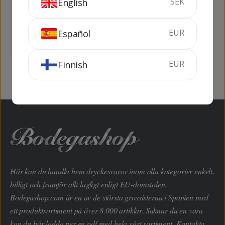
SEK
English
75 cl
19.5%
75 cl
19.5%
EUR
Español
KÖP
KÖP
EUR
Finnish
Här kan du handla hem dryckesvaror inom alla kategorier enkelt,
billigt och framför allt lagligt enligt EU-domstolen.
Bodegashop.com är en av de största grossisterna i Spanien med
ett produktsortiment på över 8.000 artiklar. Saknar du en vara
kan du här ladda ner en pdf med hela vårt sortiment. Kontakta