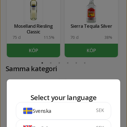
Moselland Riesling
Sierra Tequila Silver
Classic
75 cl
11.5%
70 cl
38%
KÖP
KÖP
Samma kategori
120
139
kr
kr
Select your language
SEK
Svenska
Dry Sack Medium
Osborne Ruby