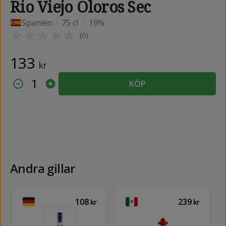
Rio Viejo Oloros Sec
Spanien
/
75 cl
/
19%
(
0
)
133
kr
1
KÖP
Andra gillar
108
239
kr
kr